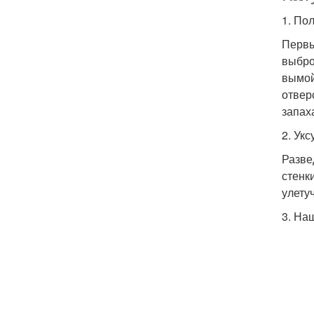
1. По
Первы
выбро
вымой
отвер
запах
2. Укс
Разве
стенк
улету
3. На