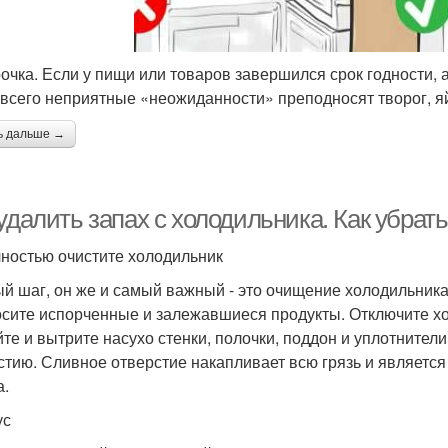
очка. Если у пищи или товаров завершился срок годности, 
всего неприятные «неожиданности» преподносят творог, яй
ь дальше →
удалить запах с холодильника. Как убрат
лностью очистите холодильник
й шаг, он же и самый важный - это очищение холодильника
сите испорченные и залежавшиеся продукты. Отключите х
те и вытрите насухо стенки, полочки, поддон и уплотнител
стию. Сливное отверстие накапливает всю грязь и являетс
а.
ус