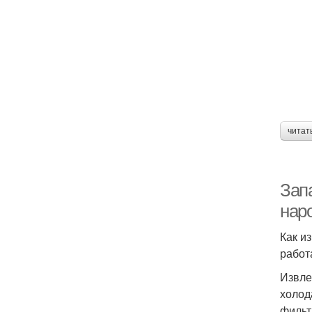
читат
Запа
нар
Как и
работ
Извле
холод
фильт