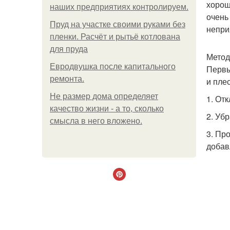
хорош
наших предприятиях контролируем.
очень
Пруд на участке своими руками без
непри
пленки. Расчёт и рытьё котлована
для пруда
Метод
Евродвушка после капитального
Первы
ремонта.
и пле
Не размер дома определяет
1. От
качество жизни - а то, сколько
2. Уб
смысла в него вложено.
3. Пр
добав