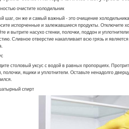
лностью очистите холодильник
й шаг, он же и самый важный - это очищение холодильника
сите испорченные и залежавшиеся продукты. Отключите х
те и вытрите насухо стенки, полочки, поддон и уплотнител
стию. Сливное отверстие накапливает всю грязь и являетс
а.
ус
дите столовый уксус с водой в равных пропорциях. Протр
и, полочки, ящики и уплотнители. Оставьте ненадолго дверц
чился.
шатырный спирт