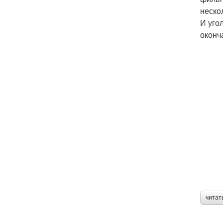
неско
И уго
оконч
читат