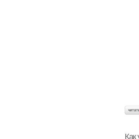
читат
Как 