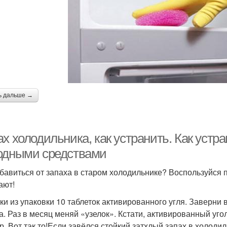
ь дальше →
х холодильника, как устранить. Как устр
одными средствами
збавиться от запаха в старом холодильнике? Воспользуйся
ают!
ки из упаковки 10 таблеток активированного угля. Заверни 
а. Раз в месяц меняй «узелок». Кстати, активированный уг
р. Вот так то!Если завёлся стойкий затхлый запах в холодил