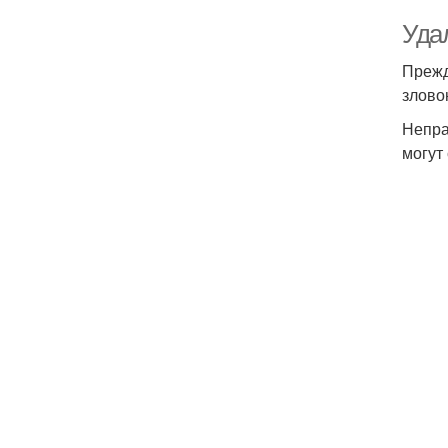
Уда
Прежд
злово
Непра
могут