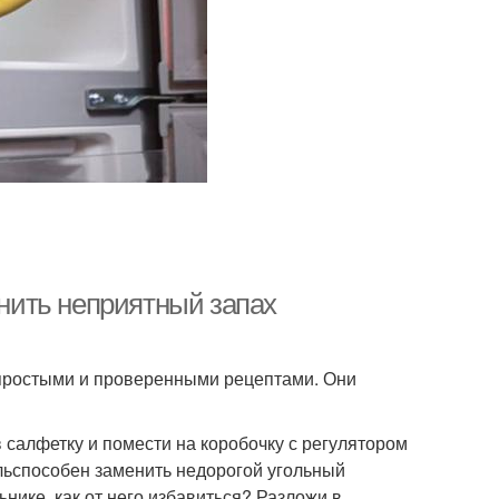
анить неприятный запах
 простыми и проверенными рецептами. Они
в салфетку и помести на коробочку с регулятором
ольспособен заменить недорогой угольный
ьнике, как от него избавиться? Разложи в