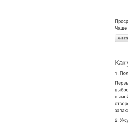
Проср
Чаще 
читат
Как 
1. По
Первы
выбро
вымой
отвер
запах
2. Укс