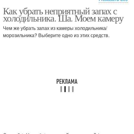
Как убрать неприятный запах с
Запахи из
Фреон из холодильника
холодильника. Ша. Моем камеру
холодильника
Чем же убрать запах из камеры холодильника/
морозильника? Выберите одно из этих средств.
Холодильник без
Запахи в холодильнике
запаха
Душок в холодильнике