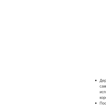
Дер
сам
исп
кор
Пос