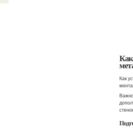
Как
мет
Как у
монта
Важно
допол
стенок
Подг