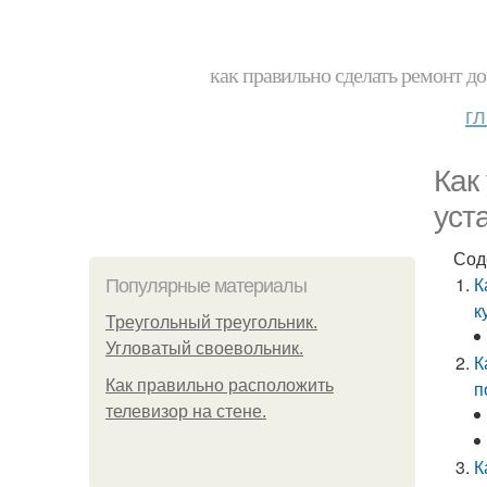
как правильно сделать ремонт до
г
Как
уст
Сод
К
Популярные материалы
к
Треугольный треугольник.
Угловатый своевольник.
К
Как правильно расположить
п
телевизор на стене.
К