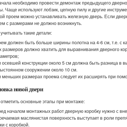
ачала необходимо провести демонтаж предыдущего дверно
ы. Чаще используют лобзик, цепную пилу и другие инструм
ой проем можно устанавливать железную дверь. Если двер
ем с размерами не должно возникнуть.
 учитывать такие детали:
ем должен быть больше ширины полотна на 4-6 см, т.е. с к
х размеров должно хватить для выравнивания дверного кор
аметров;
 осевшей конструкции около 5 см должна быть разница в 
ыстоянном сооружении около 10 см.
 меньших размерах проема следует их расширять при пом
новка новой двери
 отметить основные этапы при монтаже:
ед началом монтажных работ дверную коробку нужно с внеш
речаемая маслянистая поверхность выступает в роли преп
ки с коробкой.