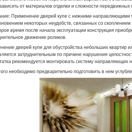
 зависеть от материалов отделки и сложности передвижных
ние: Применение дверей купе с нижними направляющими 
кновением некоторых неудобств, связанных со скоплением пы
орое время после начала эксплуатации конструкция приобр
днительное движение роликов.
нение дверей купе для обустройства небольших квартир ил
является затруднительным по причине нарушения целостност
татка рекомендуется монтировать систему направляющих н
того необходимо предварительно подготовить в нем углублен