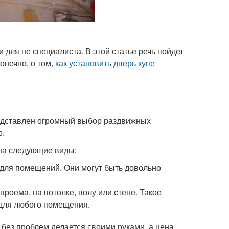
 для не специалиста. В этой статье речь пойдет
онечно, о том,
как установить дверь купе
редставлен огромный выбор раздвижных
р.
на следующие виды:
для помещений. Они могут быть довольно
оема, на потолке, полу или стене. Такое
 для любого помещения.
без проблем делается своими руками, а цена