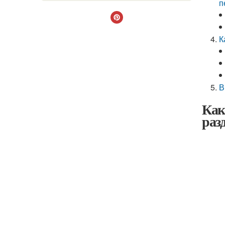
п
К
В
Как
раз