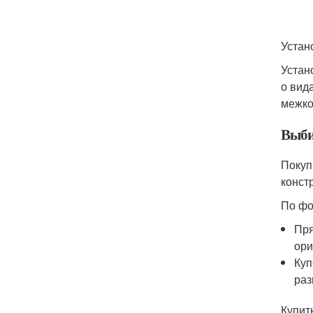
Устан
Устан
о вид
межко
Выби
Покуп
конст
По фо
Пря
ори
Куп
раз
Купит