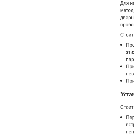
Для н
метод
дверн
пробл
Стоит
Про
эти
пар
При
нев
При
Уста
Стоит
Пер
вст
пен