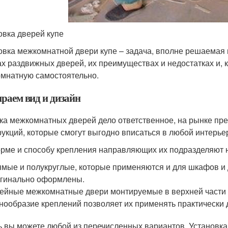
овка дверей купе
овка межкомнатной двери купе – задача, вполне решаемая и
ах раздвижных дверей, их преимуществах и недостатках и, к
мнатную самостоятельно.
раем вид и дизайн
ка межкомнатных дверей дело ответственное, на рынке п
рукций, которые смогут выгодно вписаться в любой интерье
рме и способу крепления направляющих их подразделяют 
мые и полукруглые, которые применяются и для шкафов и 
гинально оформлены.
ейные межкомнатные двери монтируемые в верхней части пр
нообразие креплений позволяет их применять практически
ь вы можете любой из перечисленных вариантов. Установка 