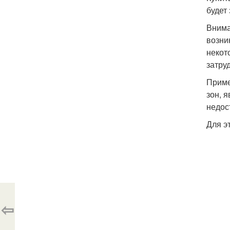
будет
Внима
возни
некот
затру
Приме
зон, 
недос
Для э
⇦