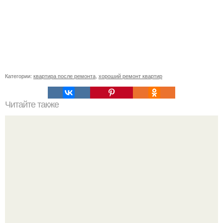
Категории:
квартира после ремонта
,
хороший ремонт квартир
Читайте также
Сварка и склейка листового полипропилена.