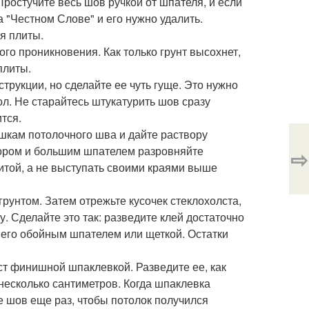
Простучите весь шов ручкой от шпателя, и если
на "Честном Слове" и его нужно удалить.
я плиты.
ого проникновения. Как только грунт высохнет,
плиты.
струкции, но сделайте ее чуть гуще. Это нужно
ол. Не старайтесь штукатурить шов сразу
тся.
ешкам потолочного шва и дайте раствору
твором и большим шпателем разровняйте
⇨
итой, а не выступать своими краями выше
рунтом. Затем отрежьте кусочек стеклохолста,
у. Сделайте это так: разведите клей достаточно
 его обойным шпателем или щеткой. Остатки
лст финишной шпаклевкой. Разведите ее, как
 несколько сантиметров. Когда шпаклевка
е шов еще раз, чтобы потолок получился