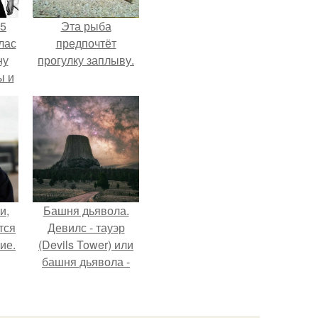
55
Эта рыба
лас
предпочтёт
ну
прогулку заплыву.
ы и
и.
и,
Башня дьявола.
тся
Девилс - тауэр
ие.
(Devils Tower) или
башня дьявола -
монолит
вулканического
происхождения