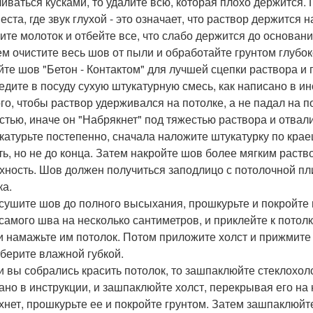
иваться кусками, то удалите всю, которая плохо держится. 
еста, где звук глухой - это означает, что раствор держится 
ите молоток и отбейте все, что слабо держится до основани
тем очистите весь шов от пыли и обработайте грунтом глубок
йте шов "Бетон - Контактом" для лучшей сцепки раствора и 
ведите в посуду сухую штукатурную смесь, как написано в ин
ого, чтобы раствор удерживался на потолке, а не падал на п
стью, иначе он "Набрякнет" под тяжестью раствора и отвали
укатурьте постепенно, сначала наложите штукатурку по кра
ть, но не до конца. Затем накройте шов более мягким рас
хность. Шов должен получиться заподлицо с потолочной пл
ка.
осушите шов до полного высыхания, прошкурьте и покройте г
самого шва на несколько сантиметров, и приклейте к потолк
 и намажьте им потолок. Потом приложите холст и прижмите
уберите влажной губкой.
ли вы собрались красить потолок, то зашпаклюйте стеклохо
ано в инструкции, и зашпаклюйте холст, перекрывая его на
хнет, прошкурьте ее и покройте грунтом. Затем зашпаклюйт