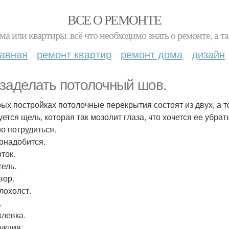
ВСЕ О РЕМОНТЕ
ма или квартиры. всё что необходимо знать о ремонте, а
лавная
ремонт квартир
ремонт дома
дизайн
 заделать потолочный шов.
рых постройках потолочные перекрытия состоят из двух, а т
уется щель, которая так мозолит глаза, что хочется ее убрат
о потрудиться.
онадобится.
ток.
тель.
вор.
лохолст.
.
клевка.
укция.