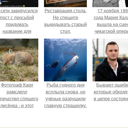
 сети завирусился
Реставрация стола.
17 ноября 19
пост с просьбой
Не спешите
года Мария Кал
придумать
выкидывать старый
вышла на сце
название для
стол.
чикагской опер
домашней
сорвала оваци
запеканки.
Фотограф Карл
Рыба судного дня
Бывают ошибк
рамсделл
всплыла снова, но
которые обходя
апечатлел спящего
учёные разрушили
в целое состоян
лисёнка - и этот
главную страшилку.
кадр способен
растопить даже
самое суровое