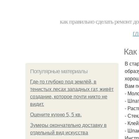
как правильно сделать ремонт до
г
Как
В ста
образ
Популярные материалы
хорош
Где-то глубоко под землёй, в
Вам п
тенистых лесах западных гат, живёт
- Моло
создание, которое почти никто не
- Шпа
видит.
- Раст
Оцените кухню 5, 5 кв.
- Стек
- Клей
Зумеры окончательно доставку в
- Шпа
отдельный вид искусства
Инстр