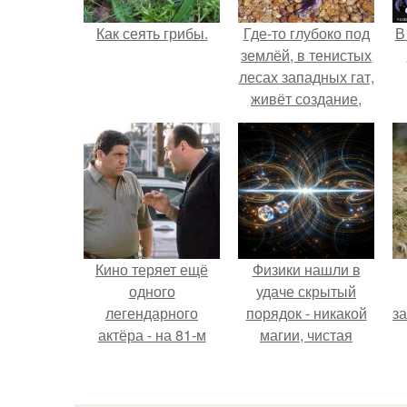
Как сеять грибы.
Где-то глубоко под
В
землёй, в тенистых
лесах западных гат,
живёт создание,
которое почти никто
не видит.
Кино теряет ещё
Физики нашли в
одного
удаче скрытый
легендарного
порядок - никакой
з
актёра - на 81-м
магии, чистая
году жизни не стало
квантовая
Винсента пасторе.
механика.