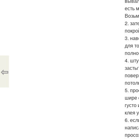
вывал
есть м
Возьм
2. за
покро
3. на
для т
полно
4. шт
засты
⇦
повер
потол
5. пр
шире 
густо
клея 
6. ес
напис
просо