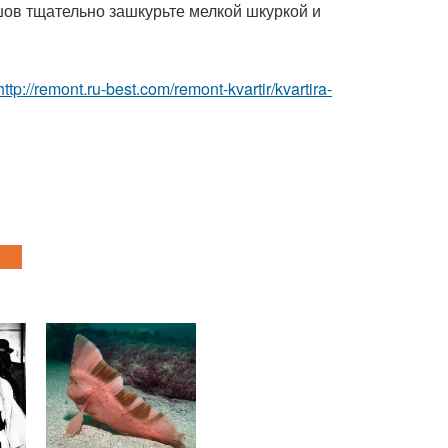
шов тщательно зашкурьте мелкой шкуркой и
http://remont.ru-best.com/remont-kvartir/kvartira-