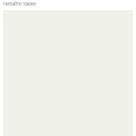
Читайте также
Быстрое и простое решение для избавления от запаха
тухлого мяса
Зумеры окончательно доставку в отдельный вид
искусства превратили.