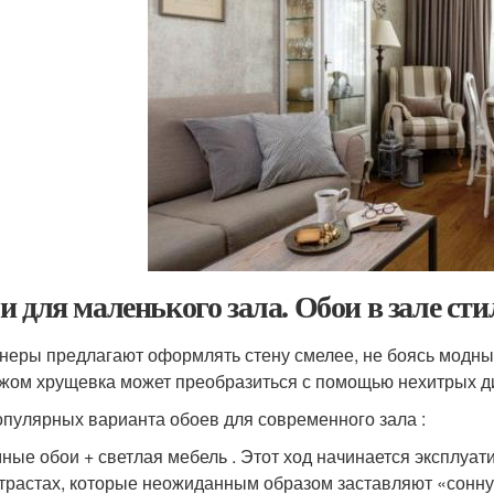
и для маленького зала. Обои в зале ст
неры предлагают оформлять стену смелее, не боясь модн
жом хрущевка может преобразиться с помощью нехитрых д
опулярных варианта обоев для современного зала :
ные обои + светлая мебель . Этот ход начинается эксплуат
трастах, которые неожиданным образом заставляют «сонную