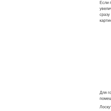
Если 
увели
сразу
карти
Для г
поме
Лоску