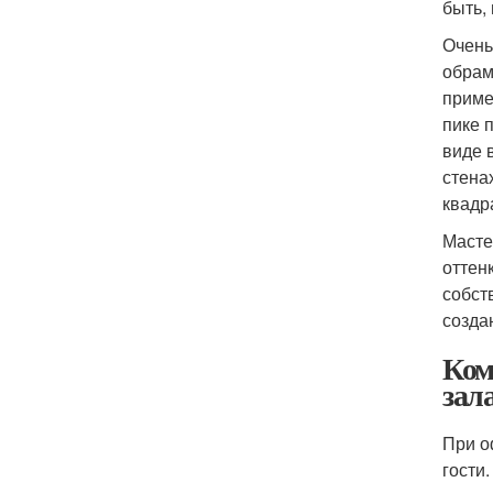
быть,
Очень
обрам
приме
пике 
виде 
стена
квадр
Масте
оттен
собст
созда
Ком
зал
При о
гости