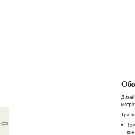
Обо
Дизай
метра
Три п
⇦
Тем
кон