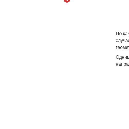
Но ка
случа
геоме
Одним
напра