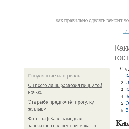
как правильно сделать ремонт до
г
Как
гос
Сод
К
Популярные материалы
О
Он всего лишь развозил пиццу той
К
ночью.
К
Эта рыба предпочтёт прогулку
О
заплыву.
В
Фотограф Карл рамсделл
Как
запечатлел спящего лисёнка - и