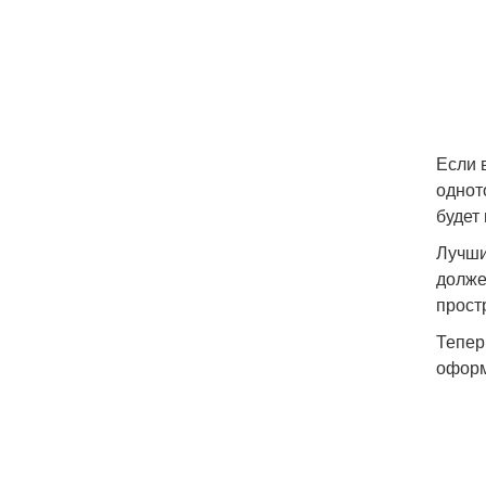
Если 
однот
будет
Лучши
долже
прост
Тепер
оформ