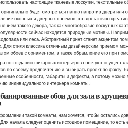
 использовать настоящие тканевые лоскутки, текстильные 
 оригинально будет смотреться панно напротив двери или о
ление оконных и дверных проемов, что достаточно креатив
нением такого декора, так как многообразие лоскутных кар
популярности сейчас находятся природные мотивы. Наприме
водопада или леса. Абстрактный принт станет акцентом по
х. Для стиля классика отличным дизайнерским приемом мо
атом обоев с орнаментом, а также обрамление его при пом
ра по созданию шикарных интерьеров советуют осуществл
ков по своему предпочтению и выбирать проект по факту. Е
венные особенности, габариты и дефекты, а потому можно 
нию индивидуального интерьера комнаты.
бинированные обои для зала в хрущев
а
формлении такой комнаты, нам хочется, чтобы остались до
. Для начала следует оценить исходное помещение, то есть 