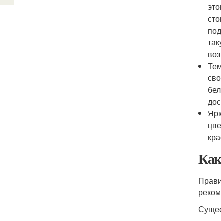
это
сто
под
так
воз
Тем
сво
бел
дос
Ярк
цве
кра
Как
Прави
реком
Сущес