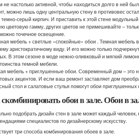
м не настолько активной, чтобы находиться долго в ней бы
ит, можно лишь одну центральную стену в противовес оста
 темно-серый кирпич. И приставить к этой стене модульный
ую цветовую гамму, других цветов не примешивайте – тольк
можно точечное освещение.
ная мебель + светлые «спокойные» обои . Темная мебель в
ему аристократичному виду. И его можно только подчеркнут
ых. В этом сезоне в моде нежно-оливковый и мягкий лимон
тоинства темной мебели.
ая мебель + приглушенные обои. Современный дом – это не
товых акцентов. И если ваш ремонт заставляет дом преобра
сный стол и салатовые стулья помогут обои приглушенных 
 скомбинировать обои в зале. Обои в з
льно подобрать дизайн стен в зале может каждый человек, н
ендациями специалистов по дизайнерскому искусству.
твует три способа комбинирования обоев в зале.