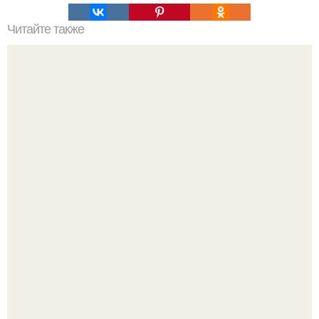
Читайте также
"Крымские" чебуреки из слоеного теста - правильный
рецепт.
В сети завирусился пост с просьбой придумать название