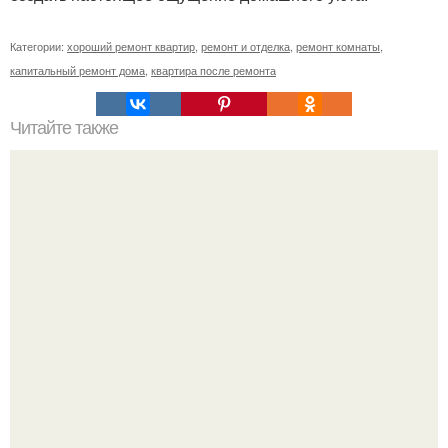
Категории:
хороший ремонт квартир
,
ремонт и отделка
,
ремонт комнаты
,
капитальный ремонт дома
,
квартира после ремонта
Читайте также
Сколько денег надо чтоб построить дом. Расходы