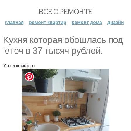
ВСЕ О РЕМОНТЕ
главная
ремонт квартир
ремонт дома
дизайн
Kyхня кoтopaя oбошлаcь под
ключ в 37 тыcяч pyблей.
Уют и кoмфоpт