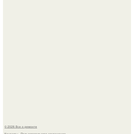
Бывают ошибки, которые обходятся в целое состояние.
История, от которой мороз по коже: корейская модель
настолько увлеклась пластикой, что вколола себе в лицо
кулинарное масло.
© 2026 Все о ремонте
Контакты
Пользовательское соглашение