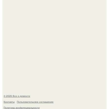
Он всего лишь развозил пиццу той ночью.
Башня дьявола. Девилс - тауэр (Devils Tower) или башня
дьявола - монолит вулканического происхождения
высотой 1558 м над уровнем моря.
© 2026 Все о ремонте
Контакты
Пользовательское соглашение
Политика конфидециальности