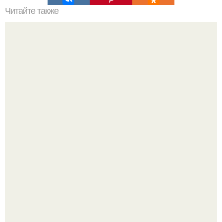
Читайте также
9 рецептов красивых салатов к новому году.
Девушка пошла на свидание с парнем, который
работает на ферме - и вернулась домой с подарком,
который точно не влезет в дамскую сумочку.