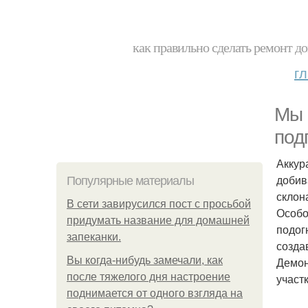
как правильно сделать ремонт до
г
Мы 
под
Аккур
добив
Популярные материалы
склон
В сети завирусился пост с просьбой
Особо
придумать название для домашней
подог
запеканки.
созда
Вы когда-нибудь замечали, как
Демон
после тяжелого дня настроение
участ
поднимается от одного взгляда на