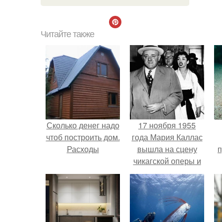
Читайте также
Сколько денег надо
17 ноября 1955
чтоб построить дом.
года Мария Каллас
Расходы
вышла на сцену
п
чикагской оперы и
сорвала овации.