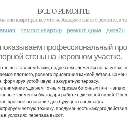
ВСЕ О РЕМОНТЕ
ма или квартиры. всё что необходимо знать о ремонте, а
лавная
ремонт квартир
ремонт дома
дизайн
показываем профессиональный про
порной стены на неровном участке.
атно выставляем блоки, подрезаем элементы по разметке, 
аемся плотного, ровного прилегания каждой детали. Камен
а, формируя устойчивую и аккуратную террасу.
е внимание уделяем точным срезам бетонных плит - видно,
нанные элементы благодаря работе с дисковой пилой. После
вая прочное основание для будущего ландшафта.
стрируем чёткую технику, продуманность каждого действия
ка в условиях перепада высот.