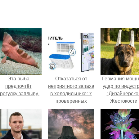
Эта рыба
Отказаться от
Германия мощ
предпочтёт
неприятного запаха
удар по индуст
рогулку заплыву.
в холодильнике: 7
"Дизайнерско
проверенных
Жестокости
способов
нанесла".