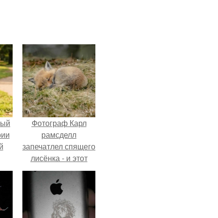
ный
Фотограф Карл
рии
рамсделл
й
запечатлел спящего
лисёнка - и этот
кадр способен
растопить даже
самое суровое
сердце.