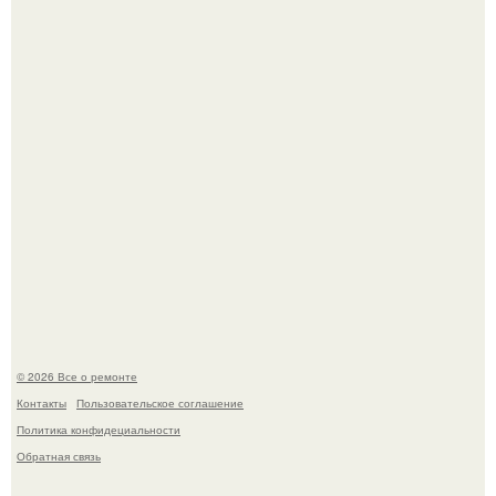
обнаружили необычного узника - лысого сфинкса с
татуировками.
Представьте: больше десяти лет жизни - с хроническими
болячками.
© 2026 Все о ремонте
Контакты
Пользовательское соглашение
Политика конфидециальности
Обратная связь