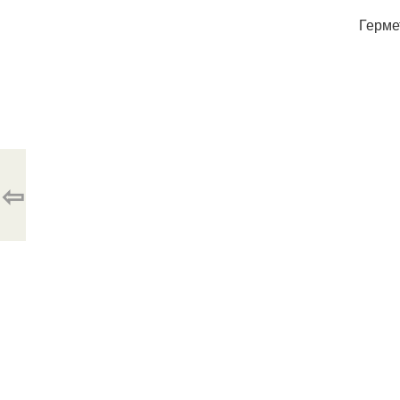
Герме
⇦