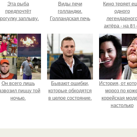
Эта рыба
Виды печи
Кино теряет е
предпочтёт
голландки.
одного
рогулку заплыву.
Голландская печь
легендарног
актёра - на 81
году жизни не с
Винсента пасто
Он всего лишь
Бывают ошибки,
История, от кот
азвозил пиццу той
которые обходятся
мороз по коже
ночью.
в целое состояние.
корейская мод
настолько
увлеклась
пластикой, чт
вколола себе 
лицо кулинарн