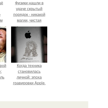
щё
Физики нашли в
удаче скрытый
о
порядок - никакой
-м
магии, чистая
тало
квантовая
ре.
механика.
орой
Когда техника
:
становилась
ель
личной: эпоха
гравировки Apple.
о
в
ое