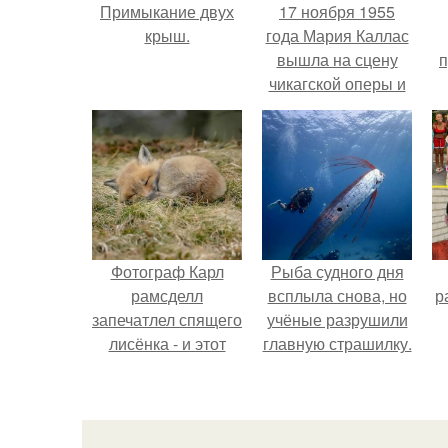
Примыкание двух
17 ноября 1955
крыш.
года Мария Каллас
вышла на сцену
п
чикагской оперы и
сорвала овации.
Фотограф Карл
Рыба судного дня
рамсделл
всплыла снова, но
р
запечатлел спящего
учёные разрушили
лисёнка - и этот
главную страшилку.
кадр способен
растопить даже
самое суровое
сердце.