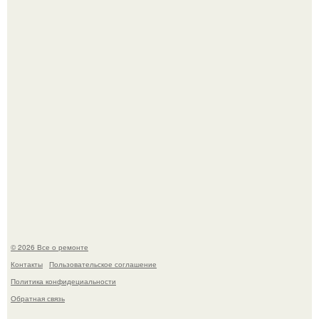
Мир моды, кажется, перевернулся.
В мексиканской тюрьме сьюдад-хуареса во время рейда
обнаружили необычного узника - лысого сфинкса с
татуировками.
© 2026 Все о ремонте
Контакты
Пользовательское соглашение
Политика конфидециальности
Обратная связь