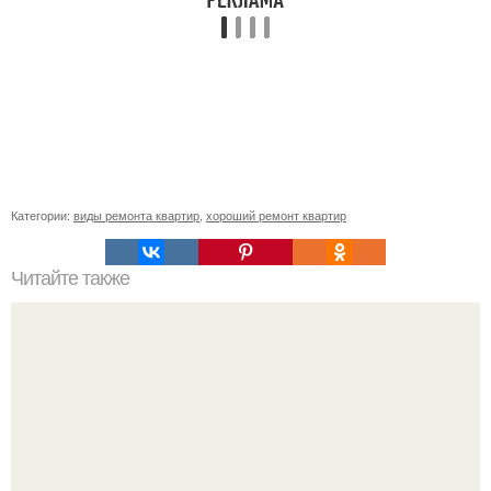
Категории:
виды ремонта квартир
,
хороший ремонт квартир
Читайте также
Как включить электрическую духовку. Основные правила