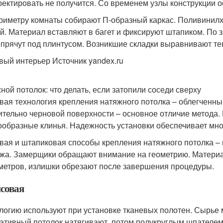
ректировать не получится. Со временем узлы конструкции о
риметру комнаты собирают П-образный каркас. Поливинил
й. Материал вставляют в багет и фиксируют штапиком. По 
 прячут под плинтусом. Возникшие складки выравнивают те
вый интерьер Источник yandex.ru
ной потолок: что делать, если затопили соседи сверху
вая технология крепления натяжного потолка – облегченн
ительно черновой поверхности – основное отличие метода.
ообразные клинья. Надежность установки обеспечивает мно
вая и штапиковая способы крепления натяжного потолка – 
жа. Замерщики обращают внимание на геометрию. Материал 
метров, излишки обрезают после завершения процедуры.
совая
логию используют при установке тканевых полотен. Сырье
ативный потолок натягивают, потом полукруглым шпателем