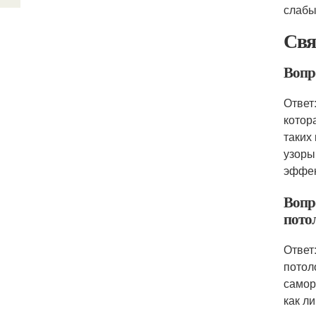
слабы
Свя
Вопр
Ответ
котор
таких
узоры
эффек
Вопр
пото
Ответ
потол
самор
как ли