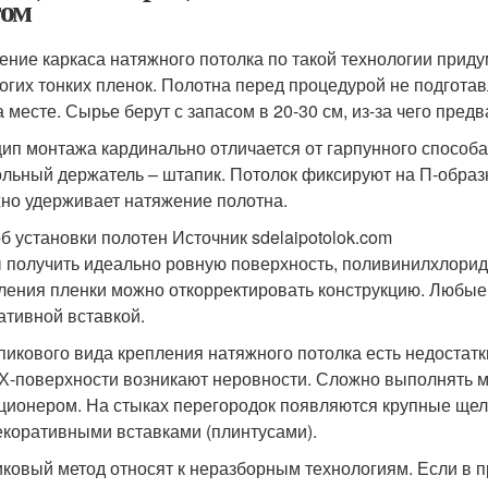
ом
ение каркаса натяжного потолка по такой технологии приду
огих тонких пленок. Полотна перед процедурой не подгота
а месте. Сырье берут с запасом в 20-30 см, из-за чего пре
ип монтажа кардинально отличается от гарпунного способ
ольный держатель – штапик. Потолок фиксируют на П-обра
но удерживает натяжение полотна.
б установки полотен Источник sdelaipotolok.com
 получить идеально ровную поверхность, поливинилхлорид
ления пленки можно откорректировать конструкцию. Любые 
ативной вставкой.
пикового вида крепления натяжного потолка есть недостатк
Х-поверхности возникают неровности. Сложно выполнять м
ционером. На стыках перегородок появляются крупные щели
екоративными вставками (плинтусами).
ковый метод относят к неразборным технологиям. Если в п