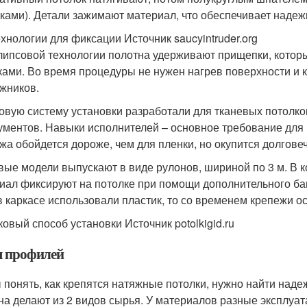
чками). Детали зажимают материал, что обеспечивает наде
ехнологии для фиксации Источник saucyintruder.org
липсовой технологии полотна удерживают прищепки, котор
ками. Во время процедуры не нужен нагрев поверхности и 
жников.
овую систему установки разработали для тканевых потолк
ументов. Навыки исполнителей – основное требование для
жа обойдется дороже, чем для пленки, но окупится долгове
вые модели выпускают в виде рулонов, шириной по 3 м. В к
иал фиксируют на потолке при помощи дополнительного баге
в каркасе использовали пластик, то со временем крепежи 
ковый способ установки Источник potolkigid.ru
 профилей
 понять, как крепятся натяжные потолки, нужно найти на
на делают из 2 видов сырья. У материалов разные эксплуат