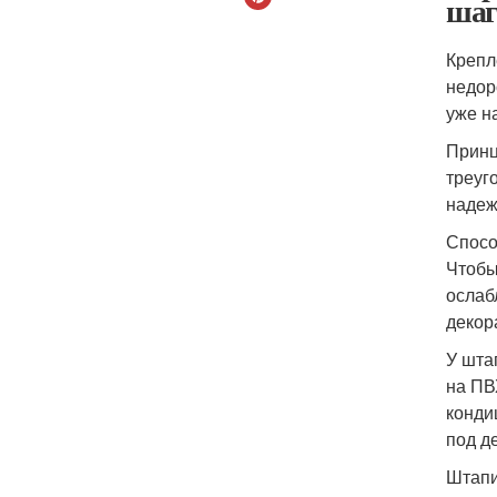
шаг
Крепл
недор
уже н
Принц
треуг
надеж
Спосо
Чтобы
ослаб
декор
У шта
на ПВ
конди
под д
Штапи