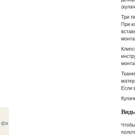
(кула
Три т
При к
встав
монта
Клипс
инстр
монта
Ткане
матер
Если 
Кулач
Виды
⇦
Чтобы
полот