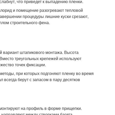
слабнут, что приведет к выпадению пленки.
хлорид и помещение разогревают тепловой
завершении процедуры лишние куски срезают,
плом строительного фена.
ый вариант штапикового монтажа. Высота
 Вместо треугольных крепежей используют
жество точек фиксации.
методы, при которых подгоняют пленку во время
всегда берут с запасом в пару десятков
 монтируют на профиль в форме прищепки.
 направляют между створками багета