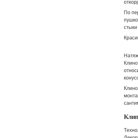
откор
По пе
пушко
стыки
Краси
Натяж
Клино
относ
конус
Клино
монта
санти
Клип
Техно
Декор