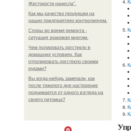
К
Жестокости нанесла".
Как мы качество продукции на
наших предприятиях контролируем.
К
Споры во время ремонта -
ситуация знакомая многим.
Чем полировать оргстекло в
домашних условиях. Как
отполировать оргстекло своими
К
руками?
Вы когда-нибудь замечали, как
после тяжелого дня настроение
поднимается от одного взгляда на
К
своего питомца?
К
К
Упр