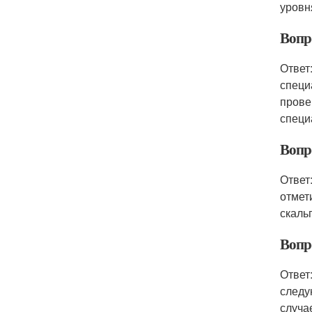
уровн
Вопр
Ответ
специ
прове
специ
Вопро
Ответ
отмет
скаль
Вопро
Ответ
следу
случа