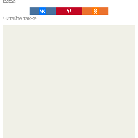
квартир
Читайте также
Наименование энергопринимающих устройств, что
писать. В каких случаях подается подобная заявка?