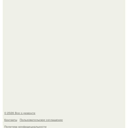
Фотограф Карл рамсделл запечатлел спящего лисёнка -
и этот кадр способен растопить даже самое суровое
сердце.
История, от которой мороз по коже: корейская модель
настолько увлеклась пластикой, что вколола себе в лицо
кулинарное масло.
© 2026 Все о ремонте
Контакты
Пользовательское соглашение
Политика конфидециальности