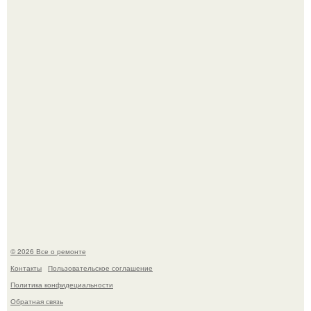
Бывают ошибки, которые обходятся в целое состояние.
История, от которой мороз по коже: корейская модель
настолько увлеклась пластикой, что вколола себе в лицо
кулинарное масло.
© 2026 Все о ремонте
Контакты
Пользовательское соглашение
Политика конфидециальности
Обратная связь