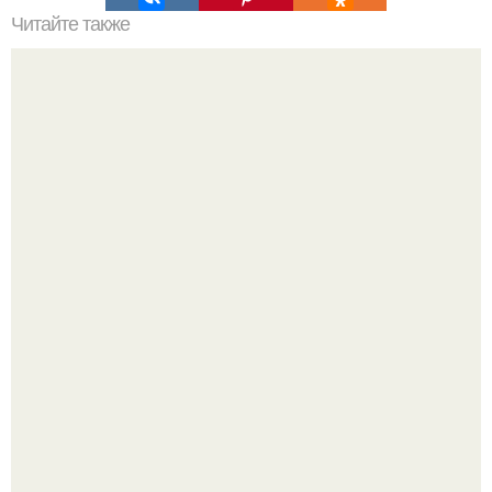
Читайте также
Точка росы. Определение точки росы в стене при
различных видах утепления.
Где-то глубоко под землёй, в тенистых лесах западных
гат, живёт создание, которое почти никто не видит.