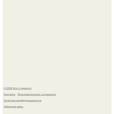
обнаружили необычного узника - лысого сфинкса с
татуировками.
Представьте: больше десяти лет жизни - с хроническими
болячками.
© 2026 Все о ремонте
Контакты
Пользовательское соглашение
Политика конфидециальности
Обратная связь