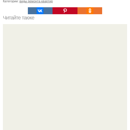
Категории:
виды ремонта квартир
Читайте также
Шикарная детская комната для двоих детей.
Девушка пошла на свидание с парнем, который