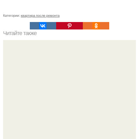
Категории:
квартира после ремонта
Читайте также
Как сделать угол 45 градусов. Совет 1: Как отрезать угол
45 градусов