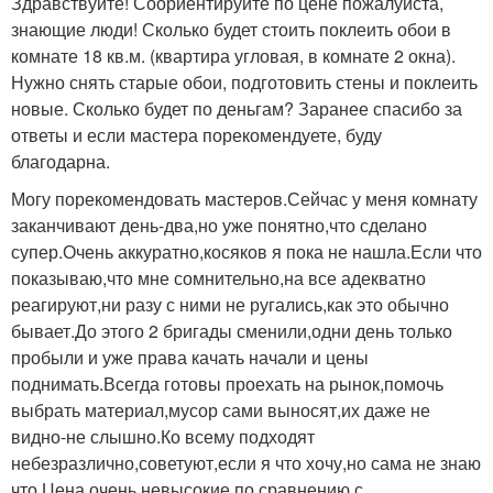
Здравствуйте! Соориентируйте по цене пожалуйста,
знающие люди! Сколько будет стоить поклеить обои в
комнате 18 кв.м. (квартира угловая, в комнате 2 окна).
Нужно снять старые обои, подготовить стены и поклеить
новые. Сколько будет по деньгам? Заранее спасибо за
ответы и если мастера порекомендуете, буду
благодарна.
Могу порекомендовать мастеров.Сейчас у меня комнату
заканчивают день-два,но уже понятно,что сделано
супер.Очень аккуратно,косяков я пока не нашла.Если что
показываю,что мне сомнительно,на все адекватно
реагируют,ни разу с ними не ругались,как это обычно
бывает.До этого 2 бригады сменили,одни день только
пробыли и уже права качать начали и цены
поднимать.Всегда готовы проехать на рынок,помочь
выбрать материал,мусор сами выносят,их даже не
видно-не слышно.Ко всему подходят
небезразлично,советуют,если я что хочу,но сама не знаю
что.Цена очень невысокие по сравнению с