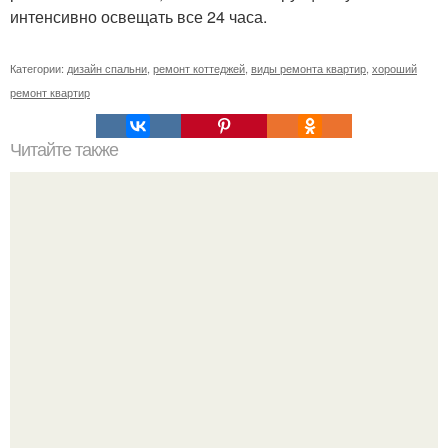
интенсивно освещать все 24 часа.
Категории:
дизайн спальни
,
ремонт коттеджей
,
виды ремонта квартир
,
хороший
ремонт квартир
Читайте также
"Жидкие" обои своими руками!