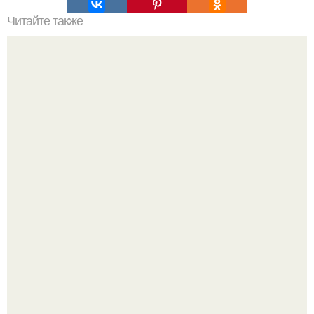
Читайте также
Как оштукатурить кирпич?
Девушка пошла на свидание с парнем, который
работает на ферме - и вернулась домой с подарком,