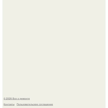
Дизайн кухни студии площадью 21.
Башня дьявола. Девилс - тауэр (Devils Tower) или башня
дьявола - монолит вулканического происхождения
высотой 1558 м над уровнем моря.
© 2026 Все о ремонте
Контакты
Пользовательское соглашение