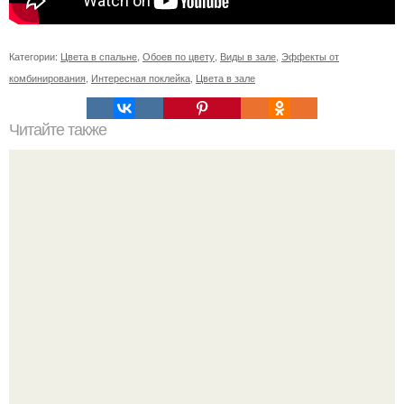
Категории:
Цвета в спальне
,
Обоев по цвету
,
Виды в зале
,
Эффекты от
комбинирования
,
Интересная поклейка
,
Цвета в зале
Читайте также
Шинная пилорама своими руками.