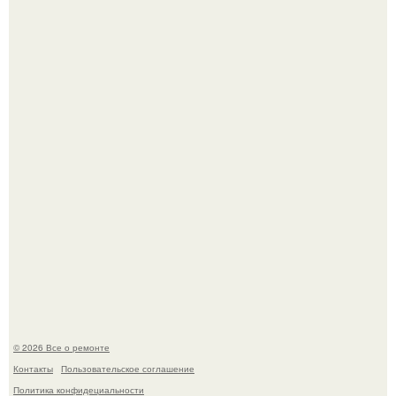
Вы когда-нибудь замечали, как после тяжелого дня
настроение поднимается от одного взгляда на своего
питомца?
Мир моды, кажется, перевернулся.
© 2026 Все о ремонте
Контакты
Пользовательское соглашение
Политика конфидециальности