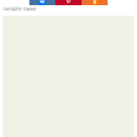
Читайте также
Утепление, отделка лоджии.
Споры во время ремонта - ситуация знакомая многим.