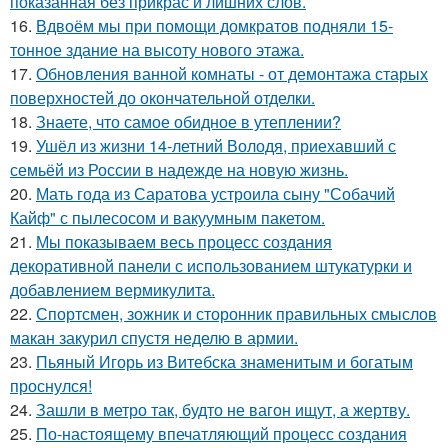
показанная без прикрас и лишних слов.
16.
Вдвоём мы при помощи домкратов подняли 15-
тонное здание на высоту нового этажа.
17.
Обновления ванной комнаты - от демонтажа старых
поверхностей до окончательной отделки.
18.
Знаете, что самое обидное в утеплении?
19.
Ушёл из жизни 14-летний Володя, приехавший с
семьёй из России в надежде на новую жизнь.
20.
Мать года из Саратова устроила сыну "Собачий
Кайф" с пылесосом и вакуумным пакетом.
21.
Мы показываем весь процесс создания
декоративной панели с использованием штукатурки и
добавлением вермикулита.
22.
Спортсмен, зожник и сторонник правильных смыслов
макан закурил спустя неделю в армии.
23.
Пьяный Игорь из Витебска знаменитым и богатым
проснулся!
24.
Зашли в метро так, будто не вагон ищут, а жертву.
25.
По-настоящему впечатляющий процесс создания