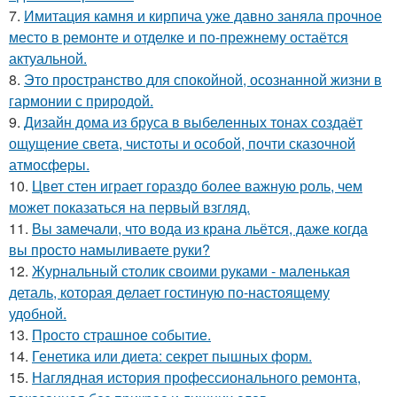
7.
Имитация камня и кирпича уже давно заняла прочное
место в ремонте и отделке и по-прежнему остаётся
актуальной.
8.
Это пространство для спокойной, осознанной жизни в
гармонии с природой.
9.
Дизайн дома из бруса в выбеленных тонах создаёт
ощущение света, чистоты и особой, почти сказочной
атмосферы.
10.
Цвет стен играет гораздо более важную роль, чем
может показаться на первый взгляд.
11.
Вы замечали, что вода из крана льётся, даже когда
вы просто намыливаете руки?
12.
Журнальный столик своими руками - маленькая
деталь, которая делает гостиную по-настоящему
удобной.
13.
Просто страшное событие.
14.
Генетика или диета: секрет пышных форм.
15.
Наглядная история профессионального ремонта,