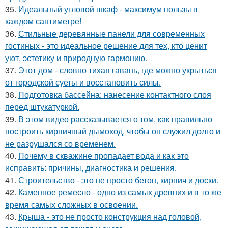
35.
Идеальный угловой шкаф - максимум пользы в
каждом сантиметре!
36.
Стильные деревянные панели для современных
гостиных - это идеальное решение для тех, кто ценит
уют, эстетику и природную гармонию.
37.
Этот дом - словно тихая гавань, где можно укрыться
от городской суеты и восстановить силы.
38.
Подготовка бассейна: нанесение контактного слоя
перед штукатуркой.
39.
В этом видео рассказывается о том, как правильно
построить кирпичный дымоход, чтобы он служил долго и
не разрушался со временем.
40.
Почему в скважине пропадает вода и как это
исправить: причины, диагностика и решения.
41.
Строительство - это не просто бетон, кирпич и доски.
42.
Каменное ремесло - одно из самых древних и в то же
время самых сложных в освоении.
43.
Крыша - это не просто конструкция над головой,