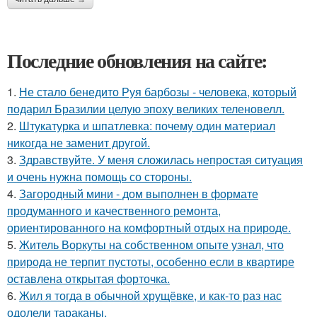
Последние обновления на сайте:
1.
Не стало бенедито Руя барбозы - человека, который
подарил Бразилии целую эпоху великих теленовелл.
2.
Штукатурка и шпатлевка: почему один материал
никогда не заменит другой.
3.
Здравствуйте. У меня сложилась непростая ситуация
и очень нужна помощь со стороны.
4.
Загородный мини - дом выполнен в формате
продуманного и качественного ремонта,
ориентированного на комфортный отдых на природе.
5.
Житель Воркуты на собственном опыте узнал, что
природа не терпит пустоты, особенно если в квартире
оставлена открытая форточка.
6.
Жил я тогда в обычной хрущёвке, и как-то раз нас
одолели тараканы.