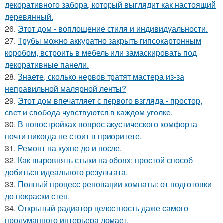
декоративного забора, который выглядит как настоящий
деревянный.
26.
Этот дом - воплощение стиля и индивидуальности.
27.
Трубы можно аккуратно закрыть гипсокартонным
коробом, встроить в мебель или замаскировать под
декоративные панели.
28.
Знаете, сколько нервов тратят мастера из-за
неправильной малярной ленты?
29.
Этот дом впечатляет с первого взгляда - простор,
свет и свобода чувствуются в каждом уголке.
30.
В новостройках вопрос акустического комфорта
почти никогда не стоит в приоритете.
31.
Ремонт на кухне до и после.
32.
Как выровнять стыки на обоях: простой способ
добиться идеального результата.
33.
Полный процесс реновации комнаты: от подготовки
до покраски стен.
34.
Открытый радиатор целостность даже самого
продуманного интерьера ломает.