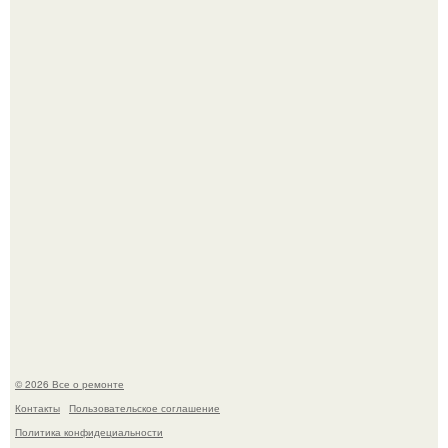
Мир моды, кажется, перевернулся.
В мексиканской тюрьме сьюдад-хуареса во время рейда
обнаружили необычного узника - лысого сфинкса с
татуировками.
© 2026 Все о ремонте
Контакты
Пользовательское соглашение
Политика конфидециальности