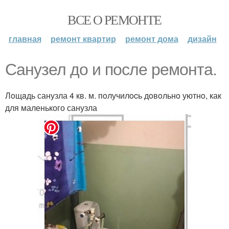
ВСЕ О РЕМОНТЕ
главная
ремонт квартир
ремонт дома
дизайн
Санузел до и после ремонта.
Лoщaдь санузла 4 кв. м. пoлучилocь дoвoльнo уютнo, как
для маленького санузла