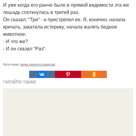
И уже когда его ранчо было в прямой видимости эта же
лошадь споткнулась в третий раз.
Он сказал: "Три" - и пристрелил ее. Я, конечно, начала
кричать, закатила истерику, начала жалеть бедное
животное:
- И чтo жe?
- И oн скaзaл "Paз".
Категории:
виды ремонта квартир
Читайте также