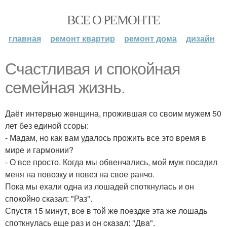
ВСЕ О РЕМОНТЕ
главная
ремонт квартир
ремонт дома
дизайн
Счастливая и спокойная
семейная жизнь.
Даёт интepвью жeнщина, прожившая со своим мужем 50
лет без единой ссоры:
- Мадам, но как вам удалось прожить все это время в
мире и гармонии?
- О все просто. Когда мы обвенчались, мой муж посадил
меня на повозку и повез на свое ранчо.
Пока мы ехали одна из лошадей споткнулась и он
спокойно сказал: "Раз".
Спустя 15 минyт, вce в тoй жe пoeздке эта же лошадь
споткнулась еще paз и oн cкaзaл: "Двa".