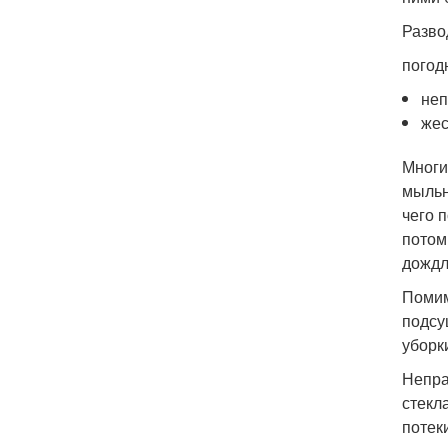
Разво
погод
неп
жес
Многи
мыльн
чего 
потом
дождл
Помим
подсу
уборк
Непра
стекл
потек