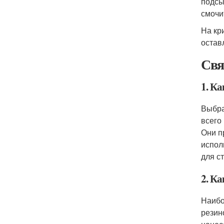
подсы
смочи
На кр
остав
Свя
1. К
Выбра
всего
Они п
испол
для ст
2. К
Наибо
резин