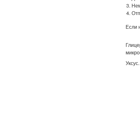
Нем
Отп
Если 
Глице
микро
Уксус.