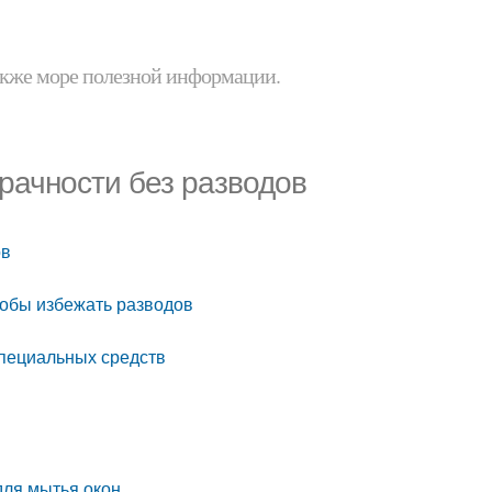
 также море полезной информации.
зрачности без разводов
ов
тобы избежать разводов
специальных средств
для мытья окон