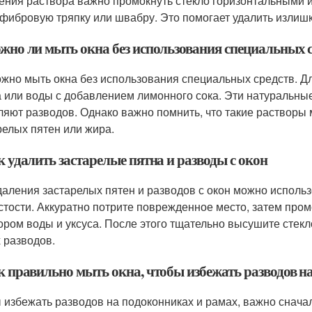
ения раствора важно промокнуть стекло горизонтальными 
фибровую тряпку или швабру. Это помогает удалить излишк
ожно ли мыть окна без использования специальных 
ожно мыть окна без использования специальных средств. Дл
а или воды с добавлением лимонного сока. Эти натуральны
ляют разводов. Однако важно помнить, что такие растворы
релых пятен или жира.
к удалить застарелые пятна и разводы с окон
даления застарелых пятен и разводов с окон можно исполь
стости. Аккуратно потрите поврежденное место, затем про
ором воды и уксуса. После этого тщательно высушите стек
 разводов.
ак правильно мыть окна, чтобы избежать разводов н
 избежать разводов на подоконниках и рамах, важно сначал