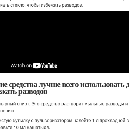
кать стекло, чтобы избежать разводов.
ие средства лучше всего использовать 
ежать разводов
ырный спирт. Это средство растворит мыльные разводы и в
нению:
истую бутылку с пульверизатором налейте 1 л прохладной 
авьте 10 мл нашатыря.