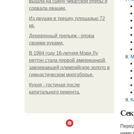
вышла на сцену чикагской оперы и
сорвала овации.
Из двушки в трешку, площадью 72
кв.
Деревянный трельяж - опора
своими руками.
В 1984 году 16-летняя Мэри Лу
М
реттон стала первой американкой,
завоевавшей олимпийское золото в
гимнастическом многоборье.
Кухня - гостиная после
капитального ремонта.
К
Сек
Перед
ними 