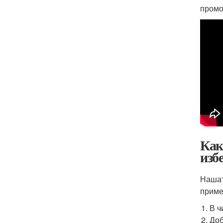
промо
Как
изб
Нашат
приме
В ч
Доб