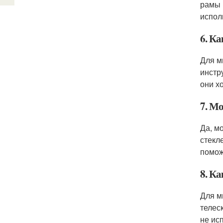
рамы 
испол
6. К
Для м
инстр
они х
7. Мо
Да, м
стекл
помож
8. Ка
Для м
телес
не ис