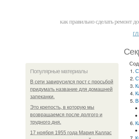
как правильно сделать ремонт до
г
Сек
Сод
С
Популярные материалы
С
В сети завирусился пост с просьбой
К
придумать название для домашней
К
запеканки.
В
Это крепость, в которую мы
возвращаемся после долгого и
трудного дня.
К
17 ноября 1955 года Мария Каллас
К