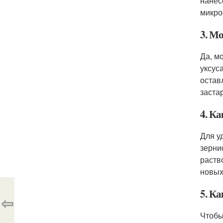
нанес
микро
3. М
Да, м
уксус
остав
заста
4. Ка
Для у
зерни
раств
новых
5. К
⇦
Чтобы