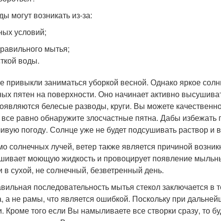
ды могут возникать из-за:
ных условий;
равильного мытья;
ткой воды.
е привыкли заниматься уборкой весной. Однако яркое сол
ых пятен на поверхности. Оно начинает активно высушива
появляются белесые разводы, круги. Вы можете качественно 
 все равно обнаружите злосчастные пятна. Дабы избежать 
ивую погоду. Солнце уже не будет подсушивать раствор и 
о солнечных лучей, ветер также является причиной возник
шивает моющую жидкость и провоцирует появление мыльных
и в сухой, не солнечный, безветренный день.
вильная последовательность мытья стекол заключается в т
а, а не рамы, что является ошибкой. Поскольку при дальн
и. Кроме того если Вы намыливаете все створки сразу, то бу