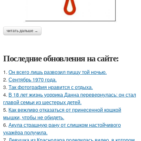
читать дальше →
Последние обновления на сайте:
1.
Он всего лишь развозил пиццу той ночью.
2.
Сентябрь 1970 года.
3.
Так фотография нравится с отдыха.
4.
В 18 лет жизнь уоррика Данна перевернулась: он стал
главой семьи из шестерых детей.
5.
Как вежливо отказаться от принесенной кошкой
мышки, чтобы не обидеть.
6.
Акула страшную рану от слишком настойчивого
ухажёра получила.
7.
Девушка из Краснодара поделилась видео, в котором