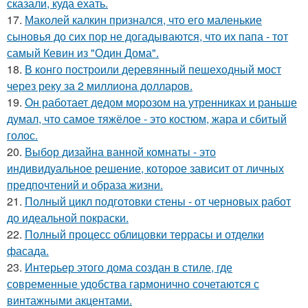
сказали, куда ехать.
17.
Маколей калкин признался, что его маленькие
сыновья до сих пор не догадываются, что их папа - тот
самый Кевин из "Один Дома".
18.
В конго построили деревянный пешеходный мост
через реку за 2 миллиона долларов.
19.
Он работает дедом морозом на утренниках и раньше
думал, что самое тяжёлое - это костюм, жара и сбитый
голос.
20.
Выбор дизайна ванной комнаты - это
индивидуальное решение, которое зависит от личных
предпочтений и образа жизни.
21.
Полный цикл подготовки стены - от черновых работ
до идеальной покраски.
22.
Полный процесс облицовки террасы и отделки
фасада.
23.
Интерьер этого дома создан в стиле, где
современные удобства гармонично сочетаются с
винтажными акцентами.