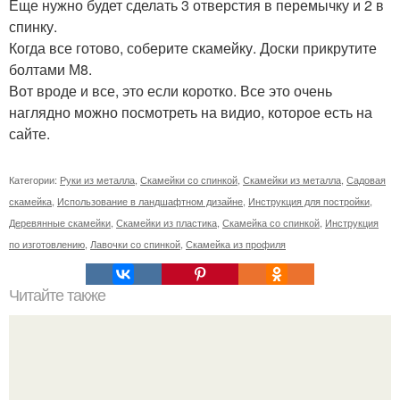
Еще нужно будет сделать 3 отверстия в перемычку и 2 в
спинку.
Когда все готово, соберите скамейку. Доски прикрутите
болтами М8.
Вот вроде и все, это если коротко. Все это очень
наглядно можно посмотреть на видио, которое есть на
сайте.
Категории:
Руки из металла
,
Скамейки со спинкой
,
Скамейки из металла
,
Садовая
скамейка
,
Использование в ландшафтном дизайне
,
Инструкция для постройки
,
Деревянные скамейки
,
Скамейки из пластика
,
Скамейка со спинкой
,
Инструкция
по изготовлению
,
Лавочки со спинкой
,
Скамейка из профиля
Читайте также