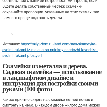
соответствии с вашими потребностями. Просто, если
будете делать собственный чертеж скамейки,
сохраняйте пропорции, указанные на этих схемах, так
намного проще подгонять детали.
с
Источник:
https://milyj-dom.ru-land.com/stati/skameyka-
svoimi-rukami-iz-metalla-so-spinkoy-chertezhi-lavochka-
svoimi-rukami-prostye-i
Скамейки из металла и дерева.
Садовая скамейка — использование
в ландшафтном дизайне и
инструкция для постройки своими
руками (100 фото)
Как же приятно сидеть на скамейке летней ночью и
смотреть на небо. В каждом дворе жилого дома можно