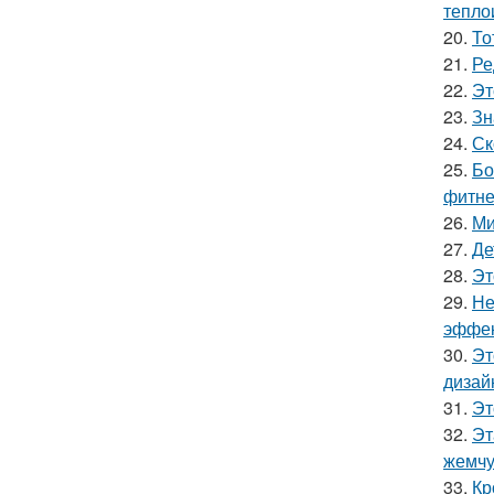
тепло
20.
То
21.
Ре
22.
Эт
23.
Зн
24.
Ск
25.
Бо
фитне
26.
Ми
27.
Де
28.
Эт
29.
Не
эффек
30.
Эт
дизай
31.
Эт
32.
Эт
жемчу
33.
Кр