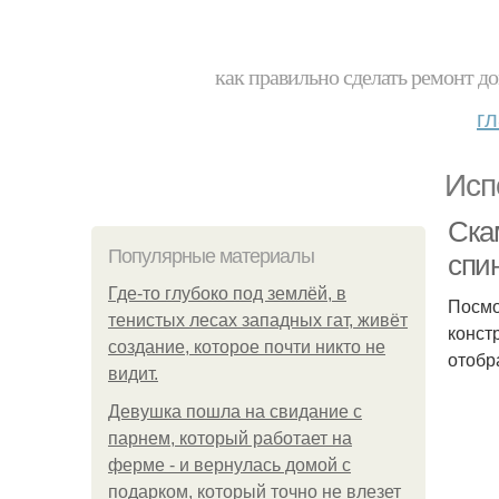
как правильно сделать ремонт до
г
Исп
Ска
Популярные материалы
спи
Где-то глубоко под землёй, в
Посмо
тенистых лесах западных гат, живёт
конст
создание, которое почти никто не
отобр
видит.
Девушка пошла на свидание с
парнем, который работает на
ферме - и вернулась домой с
подарком, который точно не влезет