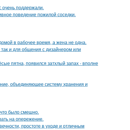
с очень поддержали.
ивное поведение пожилой соседки.
мой в рабочее время, а жена не одна.
 так и для общения с дизайнером или
ёсые пятна, появился затхлый запах - вполне
ение, объединяющее систему хранения и
 что было смешно.
рать на опережение.
ечности, простоте в уходе и отличным