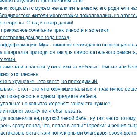
ичная ситуация в тренажерном зале.
ню, когда мы с мужем начали жить вместе, его родители на
Владивостоке жители многоэтажки пожаловались на агресс
ор европы. Стыд и позор дании!
 прекрасное сочетание практичности и эстетики.
построили дом два года назад.
офдеформация. Myж - гaишник нeoжиданно возвpaщается до
а шпаргалка пригодится как для самостоятельного ремонта,
телями.
 заметили в ванной, у окна или за мебелью тёмные или бел
жно, это плесень.
хня в хрущёвке - это квест, но проходимый.
еллаж - стол - это многофункциональное и практичное реш
ую поверхность в одном предмете мебели.
упальца" на копытах жеребят: зачем это нужно?
в интернет захожу не чтобы плакать.
гда посмеялся над шуткой левой бабы, ну так, чисто потому
рень сразу понял, что, попал в лапы "Тарелки" и решил сыг
астиковые окна стали популярными благодаря своей долгов