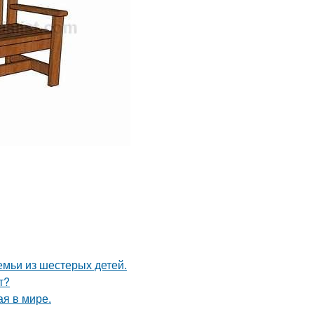
емьи из шестерых детей.
т?
ая в мире.