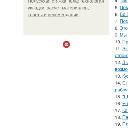
4.
Тип
Полусухая стяжка пола: технология
5.
Пом
укладки, расчёт материалов,
6.
Во 
советы и рекомендации
7.
Поз
8.
Это
9.
Мы 
10.
Пр
11.
Эт
строи
12.
Вы
возмо
13.
Ку
14.
Ст
рабоч
15.
"Щ
16.
Я 
17.
Ко
18.
Па
19.
Пл