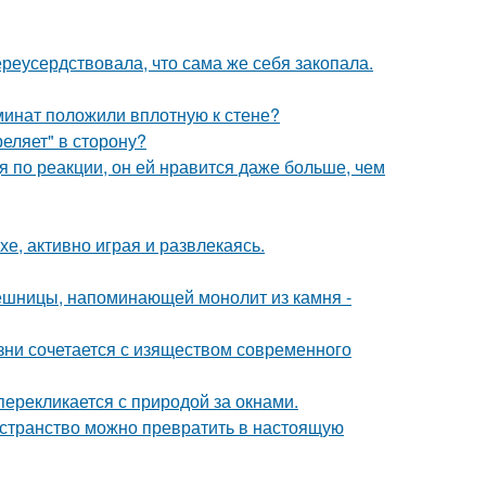
реусердствовала, что сама же себя закопала.
аминат положили вплотную к стене?
реляет" в сторону?
я по реакции, он ей нравится даже больше, чем
е, активно играя и развлекаясь.
ешницы, напоминающей монолит из камня -
изни сочетается с изяществом современного
перекликается с природой за окнами.
ространство можно превратить в настоящую