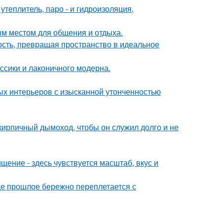
теплитель, паро - и гидроизоляция,
м местом для общения и отдыха.
ность, превращая пространство в идеальное
ссики и лаконичного модерна.
ых интерьеров с изысканной утонченностью
 кирпичный дымоход, чтобы он служил долго и не
ение - здесь чувствуется масштаб, вкус и
где прошлое бережно переплетается с