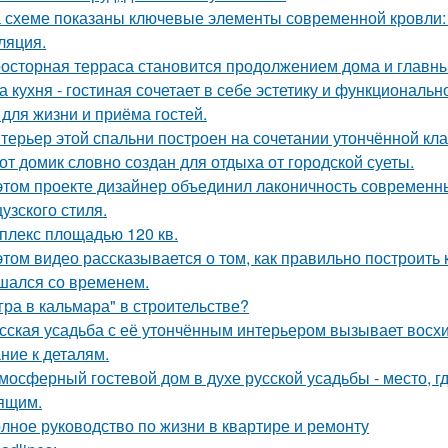
 схеме показаны ключевые элементы современной кровли: у
ляция.
осторная терраса становится продолжением дома и главны
а кухня - гостиная сочетает в себе эстетику и функциональ
 для жизни и приёма гостей.
терьер этой спальни построен на сочетании утончённой кла
от домик словно создан для отдыха от городской суеты.
этом проекте дизайнер объединил лаконичность современн
узского стиля.
плекс площадью 120 кв.
этом видео рассказывается о том, как правильно построить
шался со временем.
гра в кальмара" в строительстве?
сская усадьба с её утончённым интерьером вызывает восхищ
ние к деталям.
мосферный гостевой дом в духе русской усадьбы - место, 
ящим.
лное руководство по жизни в квартире и ремонту