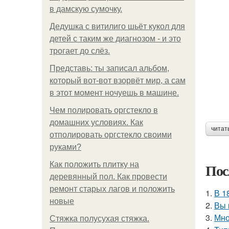
в дамскую сумочку.
Дедушка с витилиго шьёт кукол для
детей с таким же диагнозом - и это
трогает до слёз.
Представь: ты записал альбом,
который вот-вот взорвёт мир, а сам
в этот момент ночуешь в машине.
Чем полировать оргстекло в
домашних условиях. Как
читат
отполировать оргстекло своими
руками?
Как положить плитку на
Пос
деревянный пол. Как провести
ремонт старых лагов и положить
1.
В 1
новые
2.
Вы 
3.
Мно
Стяжка полусухая стяжка.