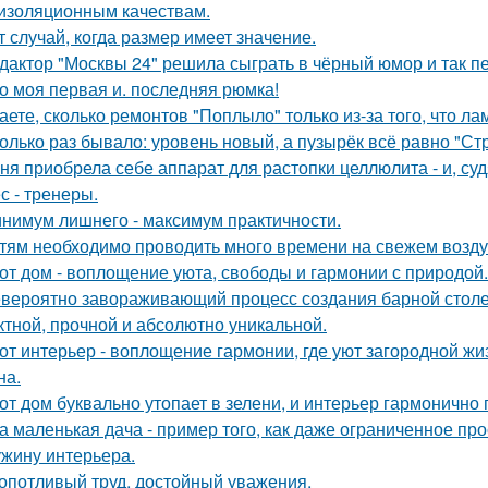
изоляционным качествам.
т случай, когда размер имеет значение.
дактор "Москвы 24" решила сыграть в чёрный юмор и так пе
о моя первая и. последняя рюмка!
аете, сколько ремонтов "Поплыло" только из-за того, что л
олько раз бывало: уровень новый, а пузырёк всё равно "Ст
ня приобрела себе аппарат для растопки целлюлита - и, суд
с - тренеры.
нимум лишнего - максимум практичности.
тям необходимо проводить много времени на свежем воздух
от дом - воплощение уюта, свободы и гармонии с природой.
вероятно завораживающий процесс создания барной стол
тной, прочной и абсолютно уникальной.
от интерьер - воплощение гармонии, где уют загородной ж
на.
от дом буквально утопает в зелени, и интерьер гармонично 
а маленькая дача - пример того, как даже ограниченное п
жину интерьера.
опотливый труд, достойный уважения.