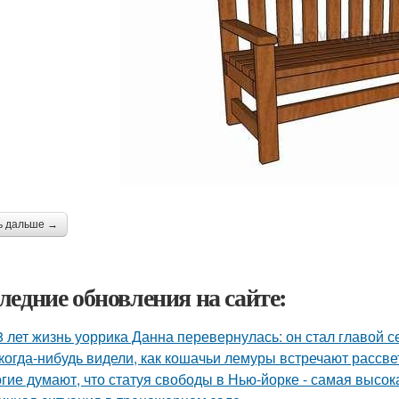
ь дальше →
ледние обновления на сайте:
8 лет жизнь уоррика Данна перевернулась: он стал главой с
когда-нибудь видели, как кошачьи лемуры встречают рассве
гие думают, что статуя свободы в Нью-йорке - самая высок