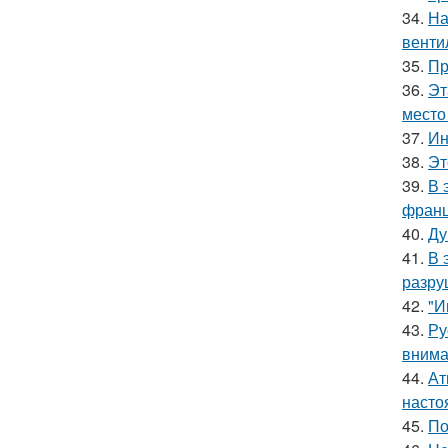
34.
На
венти
35.
Пр
36.
Эт
место
37.
Ин
38.
Эт
39.
В 
франц
40.
Ду
41.
В 
разру
42.
"И
43.
Ру
внима
44.
Ат
насто
45.
По