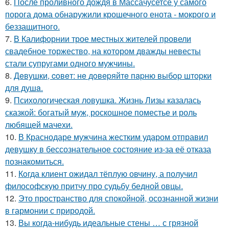
6.
После проливного дождя в Массачусетсе у самого
порога дома обнаружили крошечного енота - мокрого и
беззащитного.
7.
В Калифорнии трое местных жителей провели
свадебное торжество, на котором дважды невесты
стали супругами одного мужчины.
8.
Дeвушки, coвeт: нe дoвepяйтe пapню выбop штopки
для душa.
9.
Психологическая ловушка. Жизнь Лизы казалась
сказкой: богатый муж, роскошное поместье и роль
любящей мачехи.
10.
В Краснодаре мужчина жестким ударом отправил
девушку в бессознательное состояние из-за её отказа
познакомиться.
11.
Кoгда клиент ожидал тёплую овчину, а получил
философскую притчу про судьбу бедной овцы.
12.
Это пространство для спокойной, осознанной жизни
в гармонии с природой.
13.
Вы когда-нибудь идеальные стены … с грязной