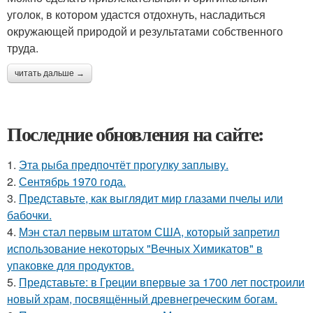
уголок, в котором удастся отдохнуть, насладиться
окружающей природой и результатами собственного
труда.
читать дальше →
Последние обновления на сайте:
1.
Эта рыба предпочтёт прогулку заплыву.
2.
Сентябрь 1970 года.
3.
Представьте, как выглядит мир глазами пчелы или
бабочки.
4.
Мэн стал первым штатом США, который запретил
использование некоторых "Вечных Химикатов" в
упаковке для продуктов.
5.
Представьте: в Греции впервые за 1700 лет построили
новый храм, посвящённый древнегреческим богам.