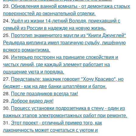
23.
Обновления ванной комнаты - от демонтажа старых
поверхностей до окончательной отделки.
24.
Ушёл из жизни 14-летний Володя, приехавший с
семьёй из России в надежде на новую жизнь.
25.
Прототип знаменитого маугли из "Книги Джунглей"
Редьярда киплинга имел трагичную судьбу, лишённую
всякого романтизма.
26.
Интерьер построен на принципе спокойствия и
чистых линий, где каждый элемент работает на
ощущение уюта и порядка.
27.
Представьте: заказчик говорит "Хочу Красиво", но
бюджет - как на две банки шпатлёвки и батон.
28.
После праздников всегда так!
29.
Доброе видео дня!
30.
Процесс установки подрозетника в стену - один из
важных этапов электромонтажных работ при ремонте.
31.
Этот проект - отличный пример того, как
лаконичность может сочетаться с уютом и