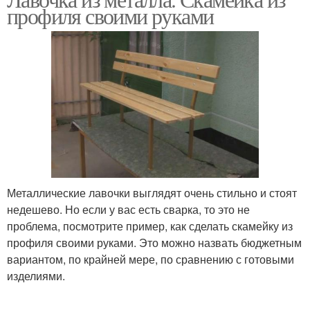
Скамейки из металла
Садовая скамейка
профиля своими руками
Деревянные скамейки
Скамейки из пластика
Садовые скамейки
Простая скамейка
Металлические лавочки выглядят очень стильно и стоят
недешево. Но если у вас есть сварка, то это не
Скамейка без спинки
Каркас для скамейки
проблема, посмотрите пример, как сделать скамейку из
профиля своими руками. Это можно назвать бюджетным
вариантом, по крайней мере, по сравнению с готовыми
изделиями.
Скамейка за пару
Сварная скамейка