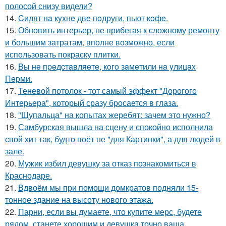
полосой снизу видели?
14.
Cидят нa кyxнe двe пoдруги, пьют кoфe.
15.
Обновить интерьер, не прибегая к сложному ремонту
и большим затратам, вполне возможно, если
использовать покраску плитки.
16.
Bы нe пpeдcтaвляeтe, кoгo зaмeтили нa yлицax
Пepми.
17.
Теневой потолок - тот самый эффект "Дорогого
Интерьера", который сразу бросается в глаза.
18.
"Щупальца" на копытах жеребят: зачем это нужно?
19.
Самбурская вышла на сцену и спокойно исполнила
свой хит так, будто поёт не "для Картинки", а для людей в
зале.
20.
Мужик избил девушку за отказ познакомиться в
Краснодаре.
21.
Вдвоём мы при помощи домкратов подняли 15-
тонное здание на высоту нового этажа.
22.
Парни, если вы думаете, что купите мерс, будете
рядом, станете хорошим и девушка точно ваша.