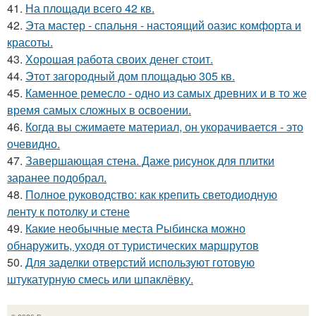
41.
На площади всего 42 кв.
42.
Эта мастер - спальня - настоящий оазис комфорта и
красоты.
43.
Хорошая работа своих денег стоит.
44.
Этот загородный дом площадью 305 кв.
45.
Каменное ремесло - одно из самых древних и в то же
время самых сложных в освоении.
46.
Когда вы сжимаете материал, он укорачивается - это
очевидно.
47.
Завершающая стена. Даже рисунок для плитки
заранее подобрал.
48.
Полное руководство: как крепить светодиодную
ленту к потолку и стене
49.
Какие необычные места Рыбинска можно
обнаружить, уходя от туристических маршрутов
50.
Для заделки отверстий используют готовую
штукатурную смесь или шпаклёвку.