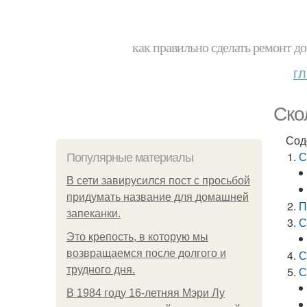
как правильно сделать ремонт до
г
Ско
Сод
С
Популярные материалы
В сети завирусился пост с просьбой
придумать название для домашней
П
запеканки.
С
Это крепость, в которую мы
возвращаемся после долгого и
С
трудного дня.
С
В 1984 году 16-летняя Мэри Лу