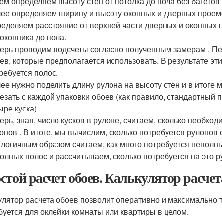
ем определяем высоту стен от потолка до пола без багетов 
ее определяем ширину и высоту оконных и дверных проемо
еделяем расстояние от верхней части дверных и оконных п
оконника до пола.
ерь проводим подсчеты согласно полученным замерам . П
ев, которые предполагается использовать. В результате эти
ребуется полос.
ее нужно поделить длину рулона на высоту стен и в итоге 
езать с каждой упаковки обоев (как правило, стандартный п
ыре куска).
ерь, зная, число кусков в рулоне, считаем, сколько необход
онов . В итоге, мы вычислим, сколько потребуется рулонов 
логичным образом считаем, как много потребуется неполны
олных полос и рассчитываем, сколько потребуется на это р
стой расчет обоев. Калькулятор расчет
улятор расчета обоев позволит оперативно и максимально т
буется для оклейки комнаты или квартиры в целом.