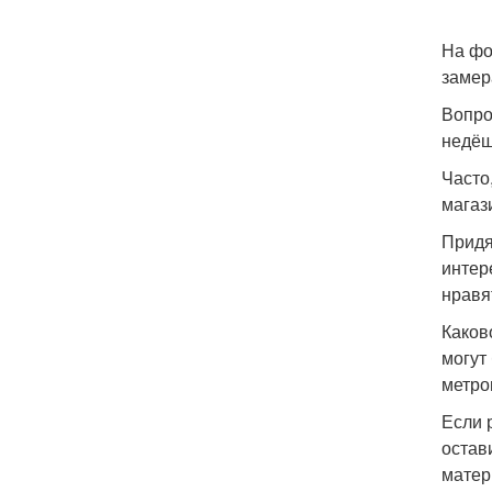
На фо
заме
Вопро
недёш
Часто
магаз
Придя
интер
нравя
Каков
могут
метро
Если 
остав
матер