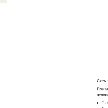
Схема
Пожал
челов
Сна