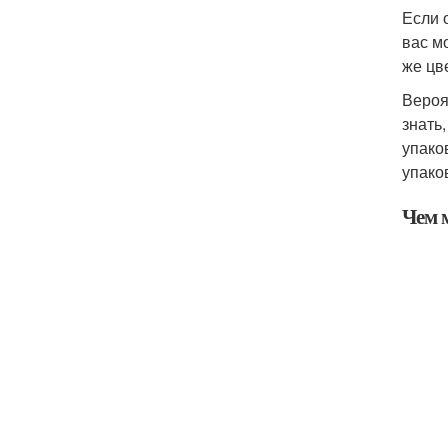
Если 
вас м
же цве
Вероя
знать
упако
упако
Чем 