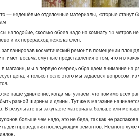
то — недешёвые отделочные материалы, которые станут б
рам
сы наподобие, сколько обоев надо на комнату 14 метров не
ево и их перерасход нежелателен.
, запланировав косметический ремонт в помещении площад
ин, имея весьма смутные представления о том, что и в како
 в магазин, мы в первую очередь обращаем внимание на ра
есует цена, и только после этого мы задаемся вопросом, из
тся.
о же наше удивление, когда мы узнаем, что помимо всех р
 быть разной ширины и длины. Тут же в магазине начинает
в. В результате вы закупаете материала больше или меньше
рулонов больше чем надо, это не беда, так как не распако
ить для проведения последующих ремонтов. Немного хуже 
иалов.