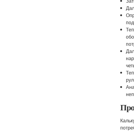
Зат
Дал
Опр
под
Теп
обо
пот
Дал
нар
чет
Теп
рул
Ана
неп
Про
Кальк
потре