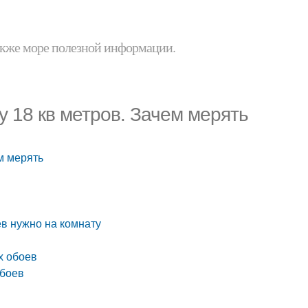
 также море полезной информации.
у 18 кв метров. Зачем мерять
м мерять
ев нужно на комнату
х обоев
обоев