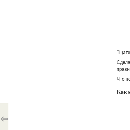
Тщате
Сдела
прави
Что п
Как 
⇦