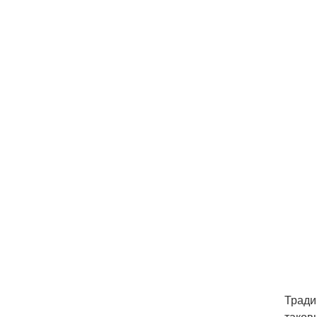
Тради
таков