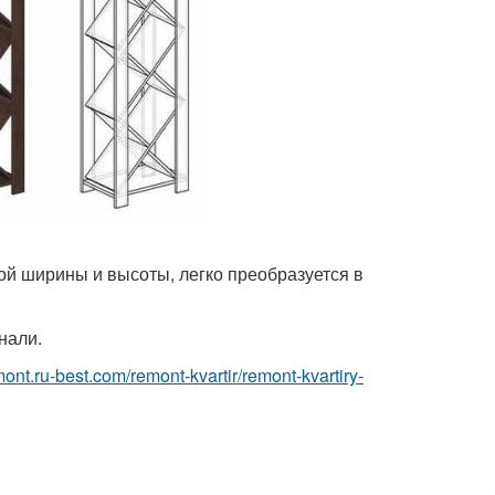
ной ширины и высоты, легко преобразуется в
нали.
emont.ru-best.com/remont-kvartir/remont-kvartiry-