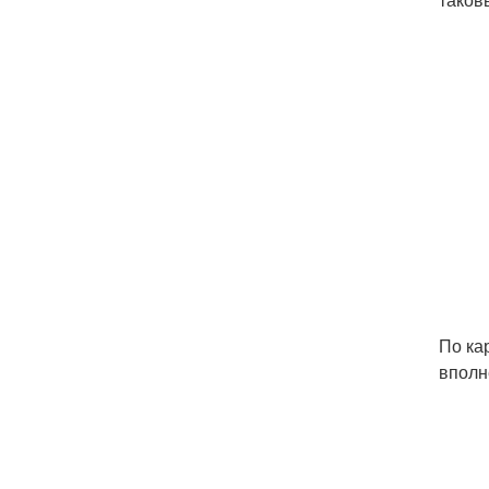
По ка
вполн