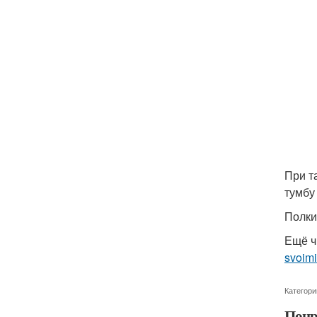
При т
тумбу
Полки
Ещё ч
svoimi
Категори
Понр