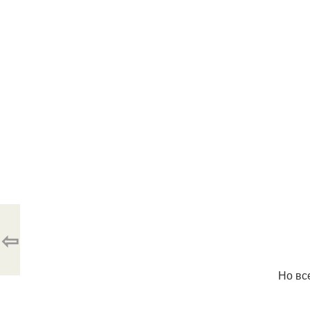
⇦
Но вс