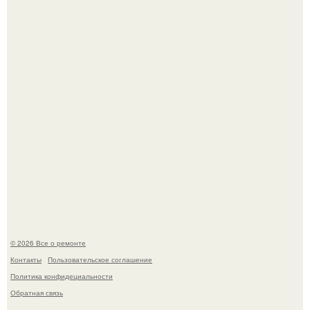
питомца?
В мексиканской тюрьме сьюдад-хуареса во время рейда
обнаружили необычного узника - лысого сфинкса с
татуировками.
© 2026 Все о ремонте
Контакты
Пользовательское соглашение
Политика конфидециальности
Обратная связь