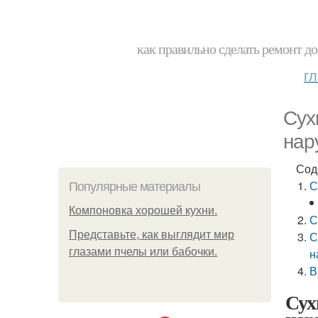
как правильно сделать ремонт до
г
Сух
нар
Сод
С
Популярные материалы
Компоновка хорошей кухни.
С
Представьте, как выглядит мир
С
глазами пчелы или бабочки.
н
В
Сух