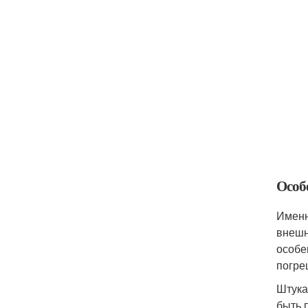
Особ
Именн
внешн
особе
погре
Штука
быть 