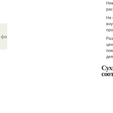
Нек
рас
Не 
вну
про
⇦
Раз
цен
пом
дея
Сух
соо