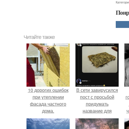
Категори
Понр
Читайте также
10 дорогих ошибок
В сети завирусился
при утеплении
пост с просьбой
г
фасада частного
придумать
дома.
название для
ч
домашней
запеканки.