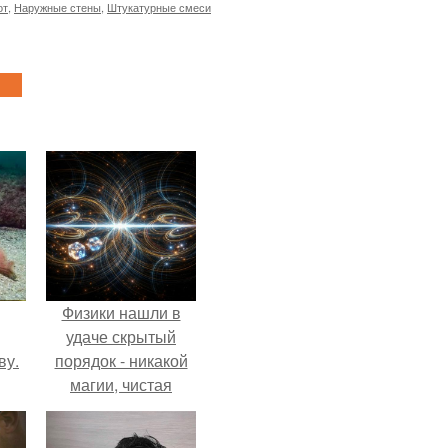
от
,
Наружные стены
,
Штукатурные смеси
Физики нашли в
удаче скрытый
ву.
порядок - никакой
магии, чистая
квантовая
механика.