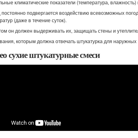
льные климатические показатели (температура, влажность) 
 постоянно подвергается воздействию всевозможных погодн
ратур (даже в течение суток).
том он должен выдерживать их, защищать стены и утеплите
вания, которым должна отвечать штукатурка для наружных 
ео сухие штукатурные смеси