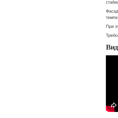
стаби
Фасад
темпе
При э
Требо
Вид