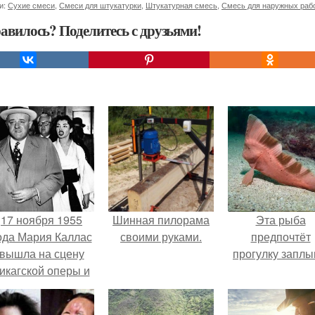
и:
Сухие смеси
,
Смеси для штукатурки
,
Штукатурная смесь
,
Смесь для наружных раб
авилось? Поделитесь с друзьями!
17 ноября 1955
Шинная пилорама
Эта рыба
ода Мария Каллас
своими руками.
предпочтёт
вышла на сцену
прогулку заплы
икагской оперы и
сорвала овации.