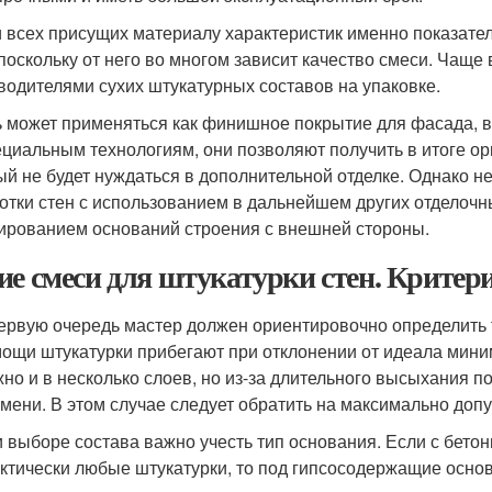
 всех присущих материалу характеристик именно показател
 поскольку от него во многом зависит качество смеси. Чаще
водителями сухих штукатурных составов на упаковке.
 может применяться как финишное покрытие для фасада, в
ециальным технологиям, они позволяют получить в итоге о
ый не будет нуждаться в дополнительной отделке. Однако не
отки стен с использованием в дальнейшем других отделоч
ированием оснований строения с внешней стороны.
ие смеси для штукатурки стен. Крите
ервую очередь мастер должен ориентировочно определить
ощи штукатурки прибегают при отклонении от идеала мини
но и в несколько слоев, но из-за длительного высыхания 
мени. В этом случае следует обратить на максимально доп
 выборе состава важно учесть тип основания. Если с бет
ктически любые штукатурки, то под гипсосодержащие основ