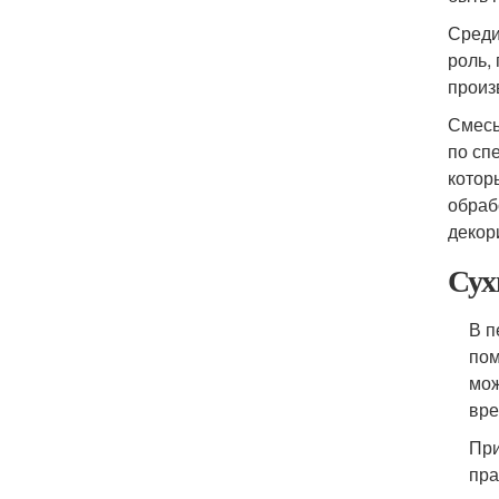
Среди
роль,
произ
Смесь
по сп
котор
обраб
декор
Сух
В п
пом
мож
вре
При
пра