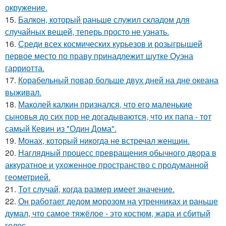
окружение.
15.
Балкон, который раньше служил складом для
случайных вещей, теперь просто не узнать.
16.
Среди всех космических курьезов и розыгрышей
первое место по праву принадлежит шутке Оуэна
гарриотта.
17.
Корабельный повар больше двух дней на дне океана
выживал.
18.
Маколей калкин признался, что его маленькие
сыновья до сих пор не догадываются, что их папа - тот
самый Кевин из "Один Дома".
19.
Монах, который никогда не встречал женщин.
20.
Наглядный процесс превращения обычного двора в
аккуратное и ухоженное пространство с продуманной
геометрией.
21.
Тот случай, когда размер имеет значение.
22.
Он работает дедом морозом на утренниках и раньше
думал, что самое тяжёлое - это костюм, жара и сбитый
голос.