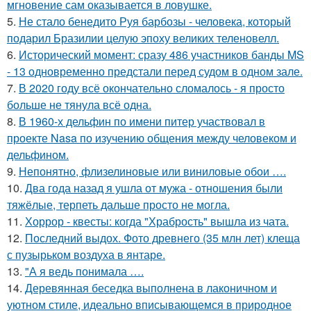
мгновение сам оказывается в ловушке.
5.
Не стало бенедито Руя барбозы - человека, который
подарил Бразилии целую эпоху великих теленовелл.
6.
Исторический момент: сразу 486 участников банды MS
- 13 одновременно предстали перед судом в одном зале.
7.
В 2020 году всё окончательно сломалось - я просто
больше не тянула всё одна.
8.
В 1960-х дельфин по имени питер участвовал в
проекте Nasa по изучению общения между человеком и
дельфином.
9.
Непонятно, флизелиновые или виниловые обои ….
10.
Два года назад я ушла от мужа - отношения были
тяжёлые, терпеть дальше просто не могла.
11.
Хоррор - квесты: когда "Храбрость" вышла из чата.
12.
Последний выдох. Фото древнего (35 млн лет) клеща
с пузырьком воздуха в янтаре.
13.
"А я ведь понимала ….
14.
Деревянная беседка выполнена в лаконичном и
уютном стиле, идеально вписывающемся в природное