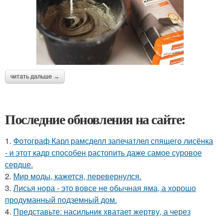
читать дальше →
Последние обновления на сайте:
1.
Фотограф Карл рамсделл запечатлел спящего лисёнка
- и этот кадр способен растопить даже самое суровое
сердце.
2.
Мир моды, кажется, перевернулся.
3.
Лисья нора - это вовсе не обычная яма, а хорошо
продуманный подземный дом.
4.
Представьте: насильник хватает жертву, а через