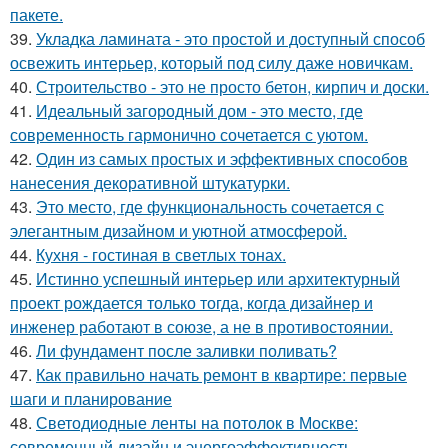
пакете.
39.
Укладка ламината - это простой и доступный способ
освежить интерьер, который под силу даже новичкам.
40.
Строительство - это не просто бетон, кирпич и доски.
41.
Идеальный загородный дом - это место, где
современность гармонично сочетается с уютом.
42.
Один из самых простых и эффективных способов
нанесения декоративной штукатурки.
43.
Это место, где функциональность сочетается с
элегантным дизайном и уютной атмосферой.
44.
Кухня - гостиная в светлых тонах.
45.
Истинно успешный интерьер или архитектурный
проект рождается только тогда, когда дизайнер и
инженер работают в союзе, а не в противостоянии.
46.
Ли фундамент после заливки поливать?
47.
Как правильно начать ремонт в квартире: первые
шаги и планирование
48.
Светодиодные ленты на потолок в Москве:
современный дизайн и энергоэффективность