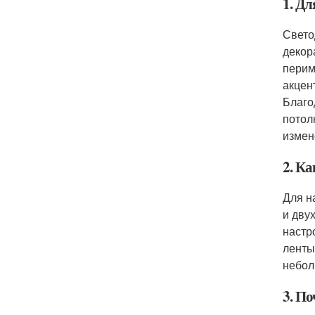
1. Дл
Свето
декор
перим
акцен
Благо
потол
измен
2. К
Для н
и дву
настр
ленты
небол
3. По