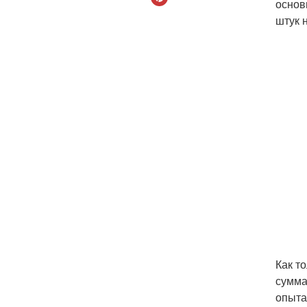
основ
штук 
Как т
сумма
опыта