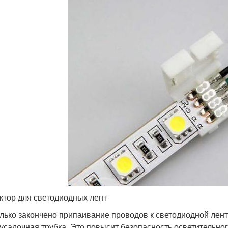
ктор для светодиодных лент
олько закончено припаивание проводов к светодиодной лент
усадочная трубка. Это повысит безопасность осветительного