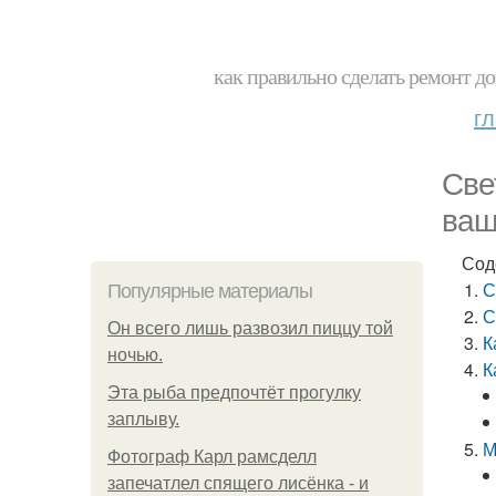
как правильно сделать ремонт до
г
Све
ваш
Сод
С
Популярные материалы
С
Он всего лишь развозил пиццу той
К
ночью.
К
Эта рыба предпочтёт прогулку
заплыву.
М
Фотограф Карл рамсделл
запечатлел спящего лисёнка - и