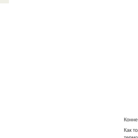
Конне
Как т
термо