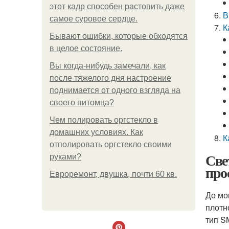
этот кадр способен растопить даже
В
самое суровое сердце.
К
Бывают ошибки, которые обходятся
в целое состояние.
Вы когда-нибудь замечали, как
после тяжелого дня настроение
поднимается от одного взгляда на
своего питомца?
Чем полировать оргстекло в
домашних условиях. Как
К
отполировать оргстекло своими
Све
руками?
про
Евроремонт, двушка, почти 60 кв.
До мо
плотн
тип S