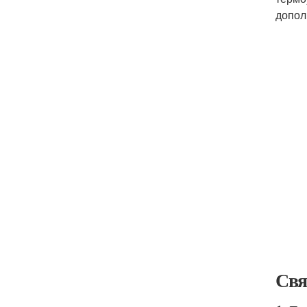
допол
Свя