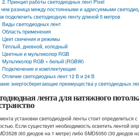
2. Принцип работы светодиодных лент Pixel
 чем разница между постоянными и адресуемыми светоди
ак подключить светодиодную ленту длиной 5 метров
Виды светодиодных лент
Область применения
Цвет свечения и режимы
Тёплый, дневной, холодный
Цветные и мультиколор RGB
Мультиколор RGB + белый (RGBW)
Подключение и комплектующие
Отличие светодиодных лент 12 В и 24 В
акие энергосберегающие преимущества у светодиодных ле
тодиодная лента для натяжного потолк
странство
мента установки светодиодной ленты стоит определиться с 
остью. Если существует необходимость осветить лентой оп
MD3528 (60 диодов на 1 метре) либо SMD5050 (30 диодов на