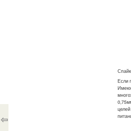
Спайк
Если 
Имеющ
много
0,75м
целей
питан
⇦