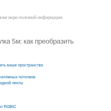
 также море полезной информации.
лка 5м: как преобразить
зить ваше пространство
 натяжных потолков
иодной ленты
нт RGBIC