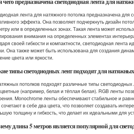
я чего предназначена светодиодная лента для натяж
диодная лента для натяжного потолка предназначена для 
ативного эффекта. Она позволяет подчеркнуть дизайн пото
етру или в определенных зонах. Такая лента может использ
тирования внимания на определенных элементах интерьер
даря своей гибкости и компактности, светодиодная лента и
ки. Она также может быть использована для создания дина
ение цвета или яркости.
акие типы светодиодных лент подходят для натяжны
атяжных потолков подходят различные типы светодиодных л
хцветные (например, белая и тёплая белая). RGB ленты поз
оения. Monochrome ленты обеспечивают стабильное и равн
 сочетают в себе два цвета, что позволяет создавать инте
ьшую толщину и гибкость, что делает их идеальными для ус
чему длина 5 метров является популярной для свет