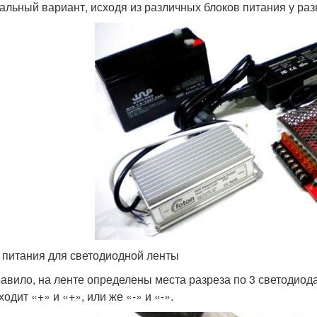
альный вариант, исходя из различных блоков питания у раз
 питания для светодиодной ленты
равило, на ленте определены места разреза по 3 светодиод
одит «+» и «+», или же «-» и «-».