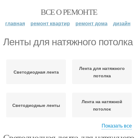
ВСЕ О РЕМОНТЕ
главная
ремонт квартир
ремонт дома
дизайн
Ленты для натяжного потолка
Лента для натяжного
Светодиодная лента
потолка
Лента на натяжной
Светодиодные ленты
потолок
Показать все
Светодиодная лента для натяжного
Лента на натяжном
Ленты для натяжных