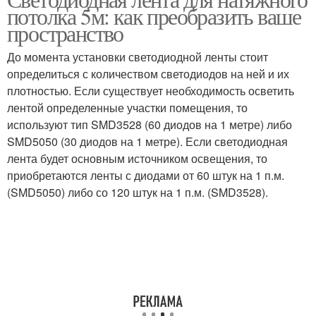
потолка 5м: как преобразить ваше
потолке
потолков
пространство
До момента установки светодиодной ленты стоит
Температура для
определиться с количеством светодиодов на ней и их
Лента до нужной длины
светодиодной ленты
плотностью. Если существует необходимость осветить
лентой определенные участки помещения, то
используют тип SMD3528 (60 диодов на 1 метре) либо
SMD5050 (30 диодов на 1 метре). Если светодиодная
Натяжной потолок
Ленты для подсветки
лента будет основным источником освещения, то
приобретаются ленты с диодами от 60 штук на 1 п.м.
(SMD5050) либо со 120 штук на 1 п.м. (SMD3528).
Подсветка на натяжной
Подсветки для
потолок
натяжного потолка
Ленты под натяжным
Контурные потолки
потолком