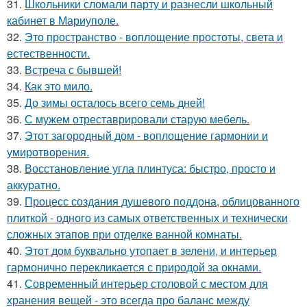
31.
Школьники сломали парту и разнесли школьный
кабинет в Мариуполе.
32.
Это пространство - воплощение простоты, света и
естественности.
33.
Встреча с бывшей!
34.
Как это мило.
35.
До зимы осталось всего семь дней!
36.
С мужем отреставрировали старую мебель.
37.
Этот загородный дом - воплощение гармонии и
умиротворения.
38.
Восстановление угла плинтуса: быстро, просто и
аккуратно.
39.
Процесс создания душевого поддона, облицованного
плиткой - одного из самых ответственных и технически
сложных этапов при отделке ванной комнаты.
40.
Этот дом буквально утопает в зелени, и интерьер
гармонично перекликается с природой за окнами.
41.
Современный интерьер столовой с местом для
хранения вещей - это всегда про баланс между