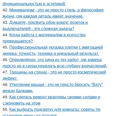
функциональностью и эстетикой.
42.
Минимализм - это не просто стиль, а философия
жизни, где каждая деталь имеет значение.
43.
Думаете, поклеить обои вокруг розеток и
выключателей - это сложная задача?
44.
Когда работа с материалом в искусство
превращается?
45.
Профессиональная укладка плитки с имитацией
дерева: точность, техника и идеальный результат.
46.
Определённо, это одна из тех работ, где камера
просто не в силах передать всю глубину впечатлений.
47.
Трещины на стенах - это не просто косметический
дефект.
48.
Утепление крыши - это не просто бросить "Вату"
между балками.
49.
Как сделать ремонт квартиры своими силами и
сэкономить на этом
50.
Как выбрать подсветку для комнаты: советы по
установке ленты на потолок