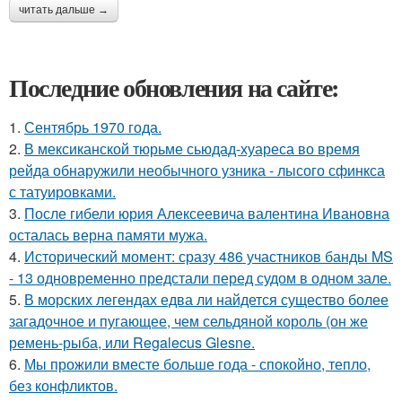
читать дальше →
Последние обновления на сайте:
1.
Сентябрь 1970 года.
2.
В мексиканской тюрьме сьюдад-хуареса во время
рейда обнаружили необычного узника - лысого сфинкса
с татуировками.
3.
После гибели юрия Алексеевича валентина Ивановна
осталась верна памяти мужа.
4.
Исторический момент: сразу 486 участников банды MS
- 13 одновременно предстали перед судом в одном зале.
5.
В морских легендах едва ли найдется существо более
загадочное и пугающее, чем сельдяной король (он же
ремень-рыба, или Regalecus Glesne.
6.
Мы прожили вместе больше года - спокойно, тепло,
без конфликтов.