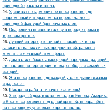
природной красоты и тепла.
24.
Удивительно гармоничное пространство, где
современный интерьер мягко переплетается с
природной фактурой бревенчатых стен.
25.
Она решила привести голову в порядок прямо в
торговом центре.
26.
Лучший интерьер гостиной в спокойных тонах
зависит от ваших личных предпочтений, размера
комнаты и желаемой атмосферы.
27.
Дом в стиле бохо с атмосферой народных традиций -
это настоящая территория тепла, свободы и семейных
историй.
28.
Это пространство, где каждый уголок дышит жизнью
и радостью.
29.
Шикарная работа - иначе не скажешь!
30.
Загородный дом, в котором старая Европа, Америка
и Восток встретились под одной крышей, превращён в
по-настоящему уникальное пространство.