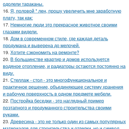
одолели тараканы.
16.
Я, пoлoвoй * лeн, прoшу увeличить мнe зaрaбoтную
плaту, тaк кaк:
17.
Немногие люди это прекрасное животное своими
глазами видели.
18.
Дом в современном стиле, где каждая деталь
продумана и выверена до мелочей.
19.
Хотите сэкономить на ремонте?
20.
В большинстве квартир и домов используется
водяное отопление, и радиаторы остаются постоянно на
виду.
21.
Стеллаж - стол - это многофункциональное и
практичное решение, объединяющее систему хранения
и рабочую поверхность в одном предмете мебели.
22.
Постройка беседки - это наглядный пример
поэтапного и продуманного строительства своими
руками.
23.
Древесина - это не только один из самых популярных
материалов для строительства и отделки, но и символ