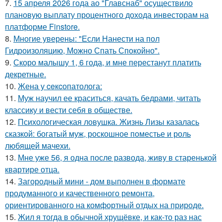
7.
15 апреля 2026 года ао "Главснаб" осуществило
плановую выплату процентного дохода инвесторам на
платформе Finstore.
8.
Многие уверены: "Если Нанести на пол
Гидроизоляцию, Можно Спать Спокойно".
9.
Скоро малышу 1, 6 года, и мне перестанут платить
декретные.
10.
Жена у ceкcопатолога:
11.
Муж научил ее краситься, качать бедрами, читать
классику и вести себя в обществе.
12.
Психологическая ловушка. Жизнь Лизы казалась
сказкой: богатый муж, роскошное поместье и роль
любящей мачехи.
13.
Мне уже 56, я одна после развода, живу в старенькой
квартире отца.
14.
Загородный мини - дом выполнен в формате
продуманного и качественного ремонта,
ориентированного на комфортный отдых на природе.
15.
Жил я тогда в обычной хрущёвке, и как-то раз нас