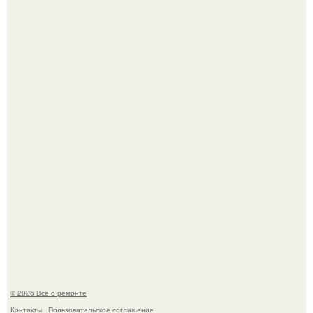
Бывают ошибки, которые обходятся в целое состояние.
История, от которой мороз по коже: корейская модель
настолько увлеклась пластикой, что вколола себе в лицо
кулинарное масло.
© 2026 Все о ремонте
Контакты
Пользовательское соглашение