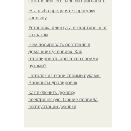
сожалению, его забыли пригласить.
Эта рыба предпочтёт прогулку
заплыву.
Установка плинтуса в квартире: шаг
за шагом
Чем полировать оргстекло в
домашних условиях. Как
отполировать оргстекло своими
руками?
Потолок из ткани своими руками.
Варианты драпировок
Как включить духовку
электрическую. Общие правила
эксплуатации духовки