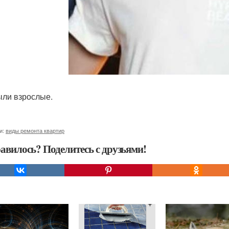
ыли взрослые.
и:
виды ремонта квартир
авилось? Поделитесь с друзьями!