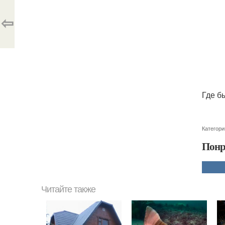
⇦
Где б
Категори
Понр
Читайте также