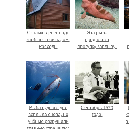
Сколько денег надо
Эта рыба
чтоб построить дом.
предпочтёт
Расходы
прогулку заплыву.
Рыба судного дня
Сентябрь 1970
всплыла снова, но
года.
к
учёные разрушили
в
главную страшилку.