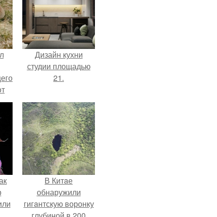
л
Дизайн кухни
студии площадью
щего
21.
от
н
же
е
ак
В Китaе
р
обнаружили
или
гигaнтскую воронку
глубиной в 200