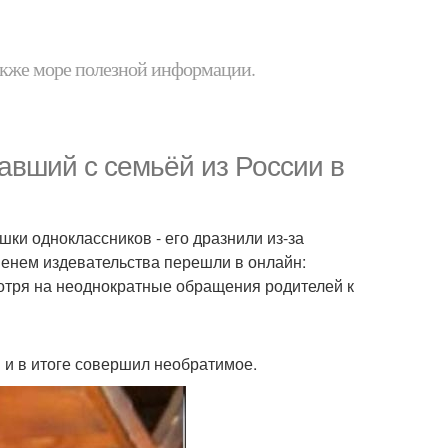
 также море полезной информации.
авший с семьёй из России в
шки одноклассников - его дразнили из-за
еменем издевательства перешли в онлайн:
отря на неоднократные обращения родителей к
я и в итоге совершил необратимое.