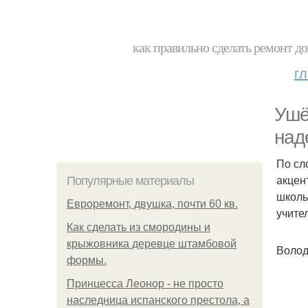
как правильно сделать ремонт до
г
Ушё
над
По сл
акцен
Популярные материалы
школь
Евроремонт, двушка, почти 60 кв.
учите
Как сделать из смородины и
крыжовника деревце штамбовой
Волод
формы.
Принцесса Леонор - не просто
наследница испанского престола, а