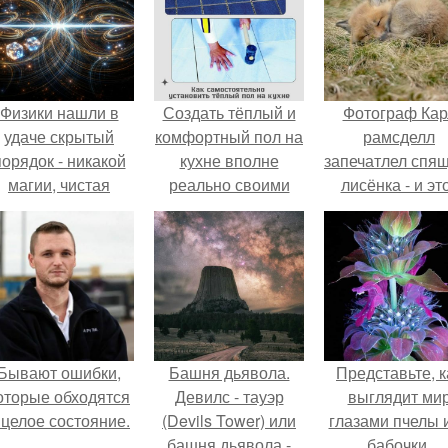
Физики нашли в
Создать тёплый и
Фотограф Кар
удаче скрытый
комфортный пол на
рамсделл
порядок - никакой
кухне вполне
запечатлел спя
магии, чистая
реально своими
лисёнка - и эт
квантовая
силами, если
кадр способе
механика.
разобраться в
растопить да
этапах работы и
самое сурово
соблюдать
сердце.
технологию.
Бывают ошибки,
Башня дьявола.
Представьте, к
оторые обходятся
Девилс - тауэр
выглядит ми
 целое состояние.
(Devils Tower) или
глазами пчелы 
башня дьявола -
бабочки.